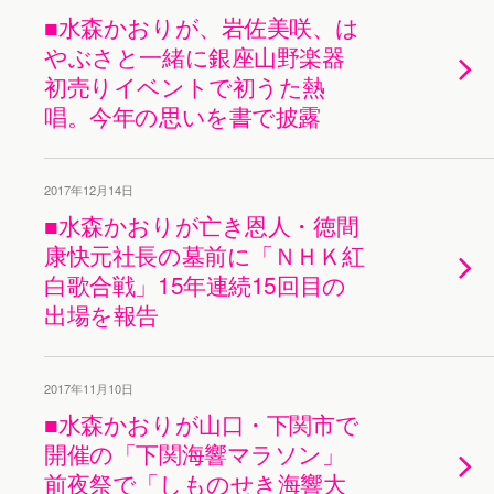
■水森かおりが、岩佐美咲、は
やぶさと一緒に銀座山野楽器
初売りイベントで初うた熱
唱。今年の思いを書で披露
2017年12月14日
■水森かおりが亡き恩人・徳間
康快元社長の墓前に「ＮＨＫ紅
白歌合戦」15年連続15回目の
出場を報告
2017年11月10日
■水森かおりが山口・下関市で
開催の「下関海響マラソン」
前夜祭で「しものせき海響大