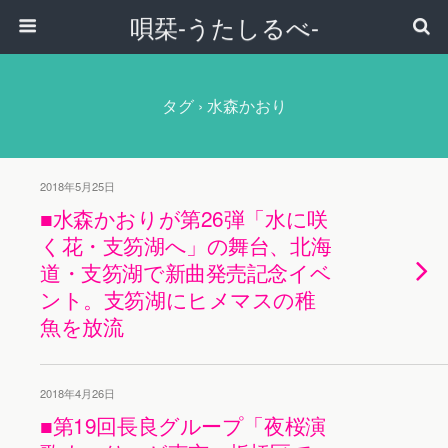
唄栞-うたしるべ-
タグ › 水森かおり
2018年5月25日
■水森かおりが第26弾「水に咲
く花・支笏湖へ」の舞台、北海
道・支笏湖で新曲発売記念イベ
ント。支笏湖にヒメマスの稚
魚を放流
2018年4月26日
■第19回長良グループ「夜桜演