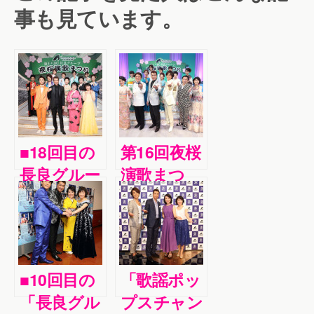
事も見ています。
■18回目の
第16回夜桜
長良グルー
演歌まつ
プ「夜桜演
り 山川
歌まつり」
豊、田川寿
が東京・荒
美、水森か
川区で開
おり、氷川
■10回目の
「歌謡ポッ
催。山川
きよしら全
「長良グル
プスチャン
豊、田川寿
12組が競演