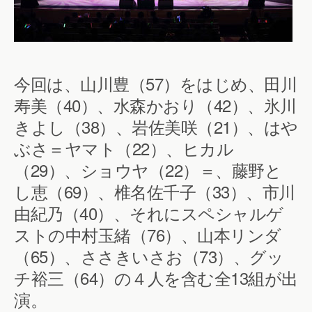
今回は、山川豊（57）をはじめ、田川
寿美（40）、水森かおり（42）、氷川
きよし（38）、岩佐美咲（21）、はや
ぶさ＝ヤマト（22）、ヒカル
（29）、ショウヤ（22）＝、藤野と
し恵（69）、椎名佐千子（33）、市川
由紀乃（40）、それにスペシャルゲ
ストの中村玉緒（76）、山本リンダ
（65）、ささきいさお（73）、グッ
チ裕三（64）の４人を含む全13組が出
演。