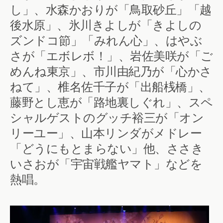
し」、水森かおりが「鳥取砂丘」「越
後水原」、氷川きよしが「きよしの
ズンドコ節」「みれん心」、はやぶ
さが「エボレボ！」、岩佐美咲が「ご
めんね東京」、市川由紀乃が「心かさ
ねて」、椎名佐千子が「出船桟橋」、
藤野とし恵が「路地裏しぐれ」、スペ
シャルゲストのグッチ裕三が「オン
リーユー」、山本リンダがメドレー
「どうにもとまらない」他、ささき
いさおが「宇宙戦艦ヤマト」などを
熱唱。