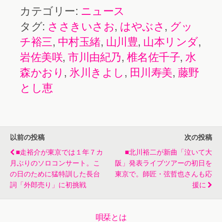
ープ 演歌
ネル」が長
カテゴリー:
ニュース
美、水森か
まつり２０
良グループ
タグ:
ささきいさお
,
はやぶさ
,
グッ
おり、氷川
１７」の東
演歌まつり
チ裕三
,
中村玉緒
,
山川豊
,
山本リンダ
,
きよしら全
京公演で、
２０１６開
岩佐美咲
,
市川由紀乃
,
椎名佐千子
,
水
10組が出演
山川豊、田
催記念特番
森かおり
,
氷川きよし
,
田川寿美
,
藤野
川寿美、水
を放送。山
とし恵
森かおり、
川豊、田川
氷川きよし
寿美、水森
の４人が共
かおり、氷
以前の投稿
次の投稿
演
川きよしが
■走裕介が東京では１年７カ
■北川裕二が新曲「泣いて大
月ぶりのソロコンサート。こ
阪」発表ライブツアーの初日を
出演
の日のために猛特訓した長台
東京で。師匠・弦哲也さんも応
詞「外郎売り」に初挑戦
援に
唄栞とは