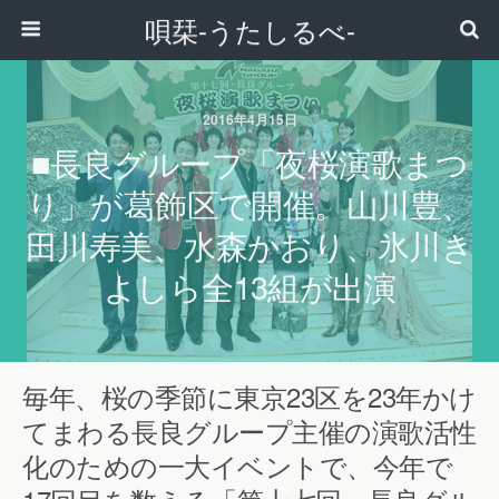
唄栞-うたしるべ-
2016年4月15日
■長良グループ「夜桜演歌まつ
り」が葛飾区で開催。山川豊、
田川寿美、水森かおり、氷川き
よしら全13組が出演
毎年、桜の季節に東京23区を23年かけ
てまわる長良グループ主催の演歌活性
化のための一大イベントで、今年で