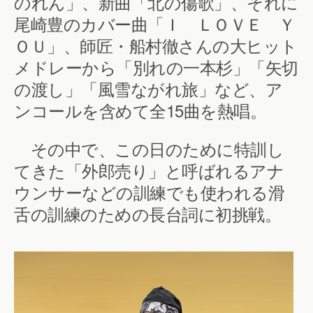
のれん」、新曲「北の傷歌」、それに
尾崎豊のカバー曲「Ｉ ＬＯＶＥ Ｙ
ＯＵ」、師匠・船村徹さんの大ヒット
メドレーから「別れの一本杉」「矢切
の渡し」「風雪ながれ旅」など、ア
ンコールを含めて全15曲を熱唱。
その中で、この日のために特訓し
てきた「外郎売り」と呼ばれるアナ
ウンサーなどの訓練でも使われる滑
舌の訓練のための長台詞に初挑戦。