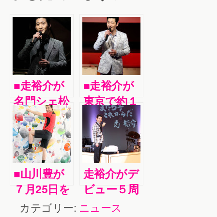
■走裕介が
■走裕介が
名門シェ松
東京で約１
尾でクリス
年ぶりのソ
マスディナ
ロコンサー
ーショー。
ト。師匠の
ロシア在住
船村徹メド
■山川豊が
走裕介がデ
の注目のピ
レーや本格
７月25日を
ビュー５周
アニスト・
的な衣装で
「山川の
年記念コン
カテゴリー:
ニュース
今泉響平と
の外郎売り