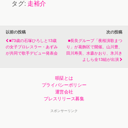
日」と制定
サートを開
タグ:
走裕介
初コラボ
を披露
し、チャレ
催。兄弟
ンジシリー
子・鳥羽一
ズ第１弾と
郎が「まだ
以前の投稿
次の投稿
して「ボル
５年 これ
■73歳の石塚ひろしと13歳
■長良グループ「夜桜演歌まつ
ダリング」
からだ 走
の女子プロレスラー・あずみ
り」が葛飾区で開催。山川豊、
が共同で歌手デビュー発表会
田川寿美、水森かおり、氷川き
に初挑戦
裕介」とい
よしら全13組が出演
う題字をプ
レゼント。
唄栞とは
プライバシーポリシー
運営会社
プレスリリース募集
スポンサーリンク