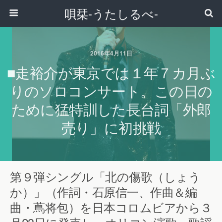
唄栞-うたしるべ-
2016年4月11日
■走裕介が東京では１年７カ月ぶ
りのソロコンサート。この日の
ために猛特訓した長台詞「外郎
売り」に初挑戦
第９弾シングル「北の傷歌（しょう
か）」（作詞・石原信一、作曲＆編
曲・蔦将包）を日本コロムビアから３