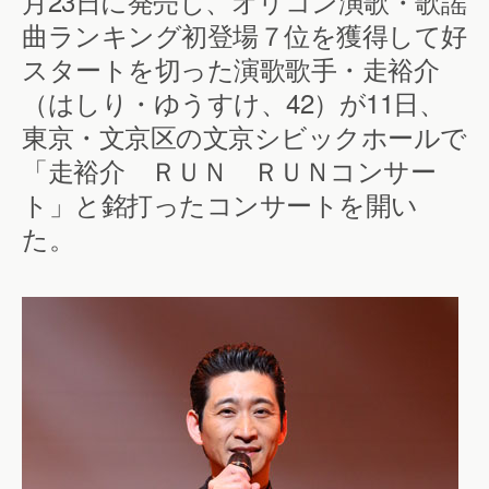
月23日に発売し、オリコン演歌・歌謡
曲ランキング初登場７位を獲得して好
スタートを切った演歌歌手・走裕介
（はしり・ゆうすけ、42）が11日、
東京・文京区の文京シビックホールで
「走裕介 ＲＵＮ ＲＵＮコンサー
ト」と銘打ったコンサートを開い
た。