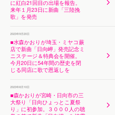
に紅白21回目の出場を報告。
来年１月23日に新曲「三陸挽
歌」を発売
2023年9月20日
■水森かおりが埼玉・ミヤコ蕨
店で新曲「日向岬」発売記念ミ
ニステージ＆特典会を開催。
今月20日に54年間の歴史を閉
じる同店に歌で恩返しを
2023年8月10日
■森かおりが宮崎・日向市の三
大祭り「日向ひょっとこ夏祭
り」に初参加。３０００人の聴