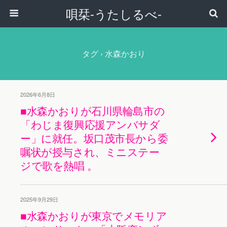
唄栞-うたしるべ-
タグ › 水森かおり
2026年6月8日
■水森かおりが石川県輪島市の
「わじま復興応援アンバサダ
ー」に就任。坂口茂市長から委
嘱状が授与され、ミニステー
ジで歌を熱唱 。
2025年9月29日
■水森かおりが東京でメモリア