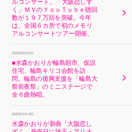
ルコンサート。「大阪恋しず
く」ＭＶのＹｏｕＴｕｂｅ聴回
数が１９７万回を突破。今年
は、全国６カ所で初のメモリ
アルコンサートツアー開催。
2025年8月25日
■水森かおりが輪島朝市、仮設
住宅、輪島キリコ会館を訪
問。輪島の復興支援を「輪島大
祭前夜祭」のミニステージで
全６曲熱唱。
2025年3月19日
水森かおりが新曲「大阪恋し
ずく」発売日に埼玉・アリオ