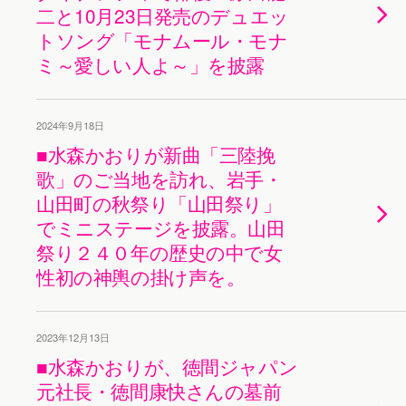
二と10月23日発売のデュエッ
トソング「モナムール・モナ
ミ～愛しい人よ～」を披露
2024年9月18日
■水森かおりが新曲「三陸挽
歌」のご当地を訪れ、岩手・
山田町の秋祭り「山田祭り」
でミニステージを披露。山田
祭り２４０年の歴史の中で女
性初の神輿の掛け声を。
2023年12月13日
■水森かおりが、徳間ジャパン
元社長・徳間康快さんの墓前