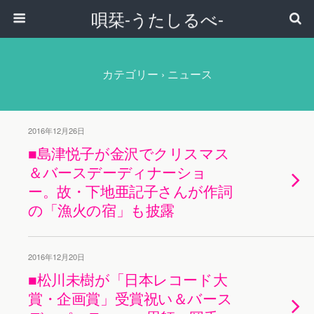
唄栞-うたしるべ-
カテゴリー ›
ニュース
2016年12月26日
■島津悦子が金沢でクリスマス
＆バースデーディナーショ
ー。故・下地亜記子さんが作詞
の「漁火の宿」も披露
2016年12月20日
■松川未樹が「日本レコード大
賞・企画賞」受賞祝い＆バース