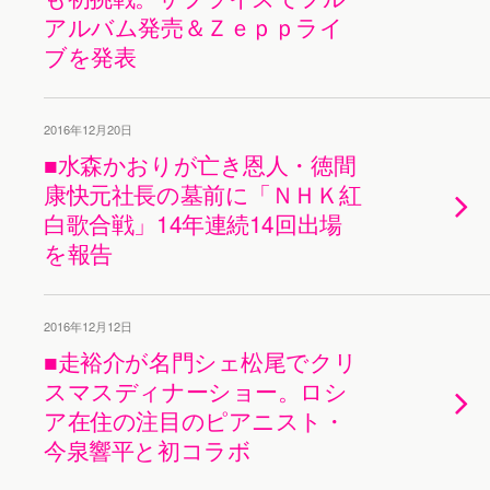
アルバム発売＆Ｚｅｐｐライ
ブを発表
2016年12月20日
■水森かおりが亡き恩人・徳間
康快元社長の墓前に「ＮＨＫ紅
白歌合戦」14年連続14回出場
を報告
2016年12月12日
■走裕介が名門シェ松尾でクリ
スマスディナーショー。ロシ
ア在住の注目のピアニスト・
今泉響平と初コラボ