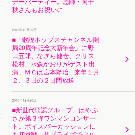
デーパーティー。恩師・岡千
秋さんもお祝いに
2016年12月20日
■「歌謡ポップスチャンネル開
局20周年記念大新年会」に野
口五郎、なぎら健壱、クリス
松村、水森かおりがゲスト出
演。ＭＣは宮本隆治。来年１月
２、３日の２日間放送
2016年12月20日
■新世代歌謡グループ、はやぶ
さが第３弾ワンマンコンサー
ト。ボイスパーカッションに
も初挑戦。サプライズでフル