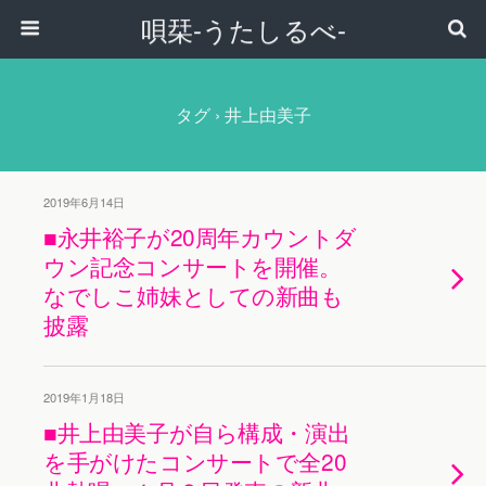
唄栞-うたしるべ-
タグ › 井上由美子
2019年6月14日
■永井裕子が20周年カウントダ
ウン記念コンサートを開催。
なでしこ姉妹としての新曲も
披露
2019年1月18日
■井上由美子が自ら構成・演出
を手がけたコンサートで全20