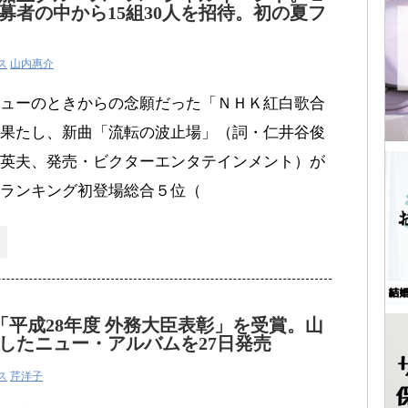
募者の中から15組30人を招待。初の夏フ
ス
山内惠介
ューのときからの念願だった「ＮＨＫ紅白歌合
果たし、新曲「流転の波止場」（詞・仁井谷俊
英夫、発売・ビクターエンタテインメント）が
ランキング初登場総合５位（
「平成28年度 外務大臣表彰」を受賞。山
したニュー・アルバムを27日発売
ス
芹洋子