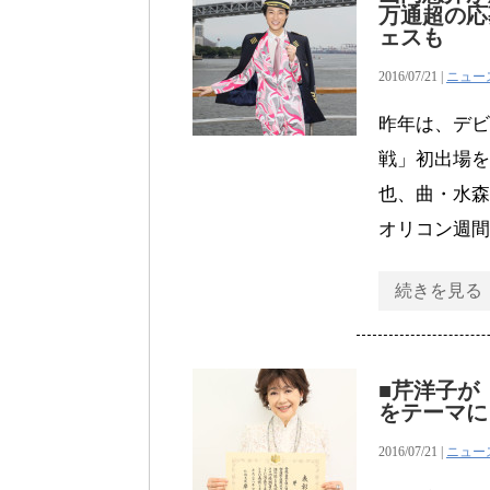
万通超の応
ェスも
2016/07/21 |
ニュー
昨年は、デビ
戦」初出場を
也、曲・水森
オリコン週間
続きを見る
■芹洋子が
をテーマに
2016/07/21 |
ニュー