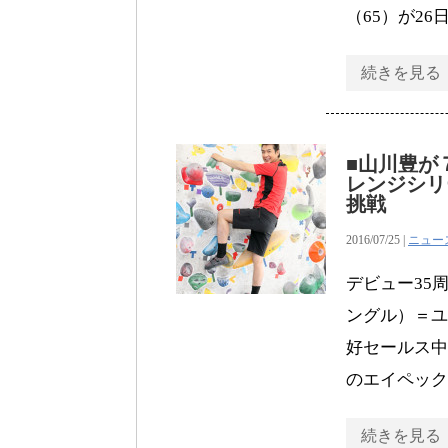
（65）が2
続きを見る
■山川豊が
レンジシリ
挑戦
2016/07/25 |
ニュー
デビュー35
ングル）＝ユ
好セールス中
のエイペック
続きを見る