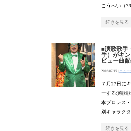
こうへい（3
続きを見る
■演歌歌手
手）がキン
ビュー曲配
2016/07/15 |
ニュー
７月27日に
ーする演歌歌
本プロレス・
別キャラクタ
続きを見る