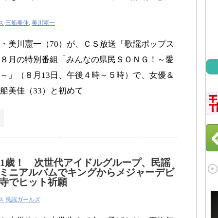
ス
三船美佳
,
美川憲一
・美川憲一（70）が、ＣＳ放送「歌謡ポップス
８月の特別番組「みんなの県民ＳＯＮＧ！～愛
～」（８月13日、午後４時～５時）で、女優＆
船美佳（33）と初めて
11歳！ 次世代アイドルグループ、民謡
ミニアルバムでキングからメジャーデビ
寺でヒット祈願
ス
民謡ガールズ