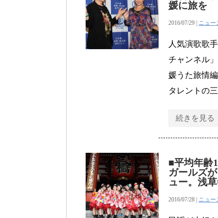
媛に旅を
2016/07/29 |
ニュー
人気演歌歌手
チャンネル」
媛うた旅情編
タレントの三
続きを見る
■平均年齢
ガールズが
ュー。浅草
2016/07/28 |
ニュー