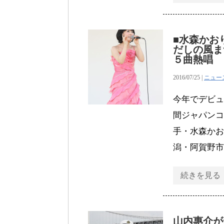
■水森かお
だしの風ま
５曲熱唱
2016/07/25 |
ニュー
今年でデビュ
間ジャパンコ
手・水森かお
潟・阿賀野市
続きを見る
山内惠介が