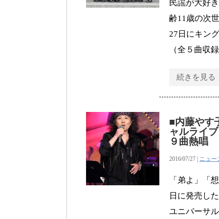
民謡が大好き
齢11歳の次
27日にキン
（全５曲収録
続きを見る
■内藤やす
ャルライブ
９曲熱唱
2016/07/27 |
ニュー
「弟よ」「想
日に発売した
ユニバーサル