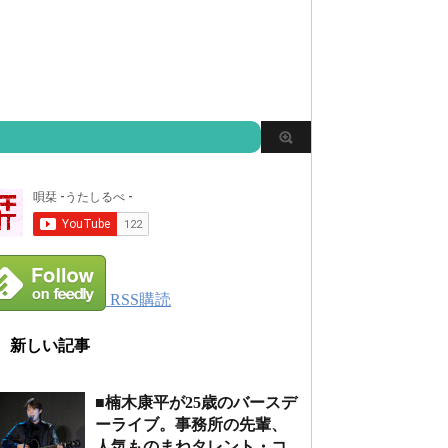
RSS購読
新しい記事
■楠木康平が25歳のバースデ
ーライブ。事務所の先輩、
人気ものまねタレント・コ