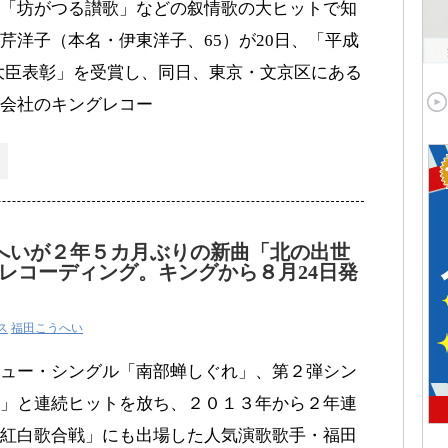
「坊がつる讃歌」などの叙情歌の大ヒットで知
芹洋子（本名・伊東洋子、65）が20日、「平成
務大臣表彰」を受賞し、同日、東京・文京区にある
会社のキングレコー
へいが２年５カ月ぶりの新曲「北の出世
レコーディング。キングから８月24日発
ス
福田こうへい
ュー・シングル「南部蝉しぐれ」、第２弾シン
」と連続ヒットを放ち、２０１３年から２年連
紅白歌合戦」にも出場した人気演歌歌手・福田