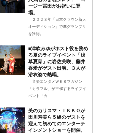
ージー冨田がお祝いに登
場。
２０２３年「日本クラウン新人
オーディション」で準グランプリ
を獲得。
■津吹みゆがホスト役を務め
る夏のライブイベント「浅
草夏宵」に岩佐美咲、藤井
香愛がゲスト出演。３人が
浴衣姿で熱唱。
音楽エンタメＷＥＢマガジン
「カラフル」が主催するライブイ
ベント「カ
美のカリスマ・ＩＫＫＯが
田川寿美ら５組のゲストを
迎えて初めてのエンターテ
インメントショーを開催。