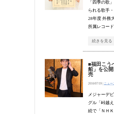
「四季の歌」
られる歌手・
28年度 外
所属レコード
続きを見る
■福田こう
船」を公開
売
2016/07/19 |
ニュー
メジャーデビ
グル「峠越え
続で「ＮＨＫ