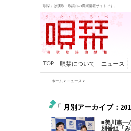
「唄栞」は演歌・歌謡曲の音楽情報サイトです。
TOP
唄栞について
ニュース
ホーム
>
ニュース
>
「 月別アーカイブ：2016
■美川憲一
別番組「み