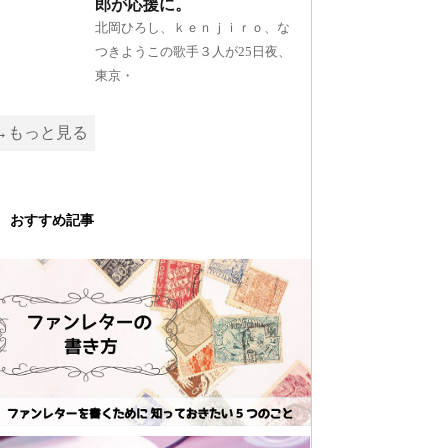
郎が応援に。
北岡ひろし、ｋｅｎｊｉｒｏ、な
つきようこの歌手３人が25日夜、
東京・
→もっと見る
おすすめ記事