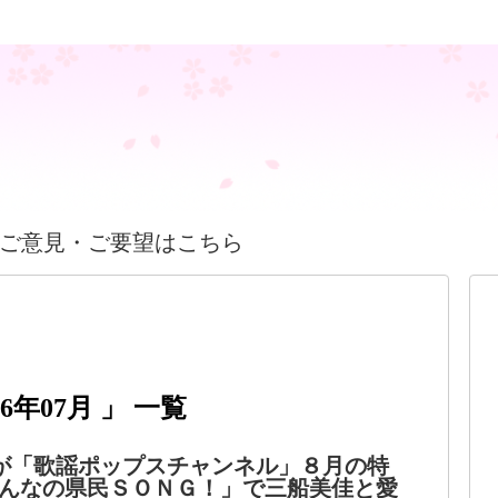
ご意見・ご要望はこちら
年07月 」 一覧
が「歌謡ポップスチャンネル」８月の特
んなの県民ＳＯＮＧ！」で三船美佳と愛