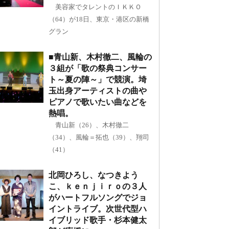
美容家でタレントのＩＫＫＯ
（64）が18日、東京・港区の新橋
グラン
■青山新、木村徹二、風輪の
３組が「歌の祭典コンサー
ト～夏の陣～」で競演。埼
玉出身アーティストの曲や
ピアノで歌いたい曲などを
熱唱。
青山新（26）、木村徹二
（34）、風輪＝拓也（39）、翔司
（41）
北岡ひろし、なつきよう
こ、ｋｅｎｊｉｒｏの３人
がハートフルソングでジョ
イントライブ。次世代型ハ
イブリッド歌手・杉本健太