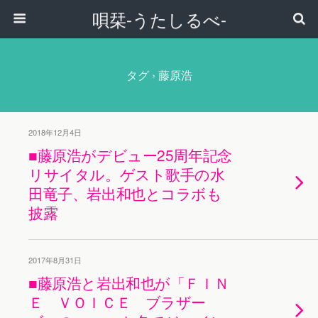
唄栞-うたしるべ-
タグ › 藤原浩
2018年12月4日
■藤原浩がデビュー25周年記念
リサイタル。ゲスト歌手の水
田竜子、岩出和也とコラボも
披露
2017年8月31日
■藤原浩と岩出和也が「ＦＩＮ
Ｅ ＶＯＩＣＥ ブラザー