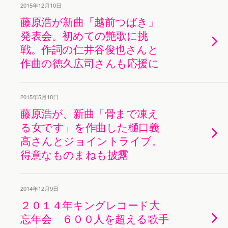
2015年12月10日
藤原浩が新曲「越前つばき」
発表会。初めての艶歌に挑
戦。作詞の仁井谷俊也さんと
作曲の徳久広司さんも応援に
2015年5月18日
藤原浩が、新曲「骨まで凍え
る女です」を作曲した樋口義
高さんとジョイントライブ。
得意なものまねも披露
2014年12月9日
２０１４年キングレコード大
忘年会 ６００人を超える歌手