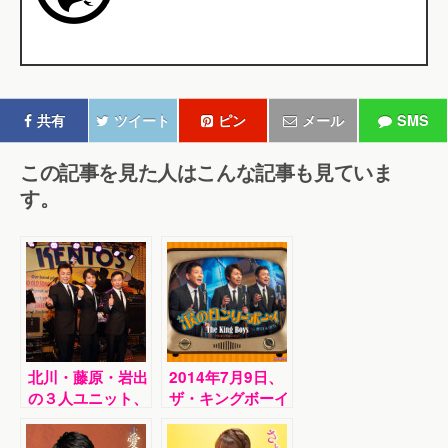
共有
ツイート
ピン
メール
SMS
この記事を見た人はこんな記事も見ていま
す。
北川・藤原・岩出
2014年7月9日、
の３人ユニット、
ザ・キングボーイ
ザ・キングボーイ
ズさんが新曲を発
ズが新曲「涙のロ
売しました！