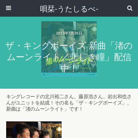
唄栞-うたしるべ-
2013年7月26日
ザ・キングボーイズ 新曲「渚の
ムーンライト／悲しき瞳」配信
中！
キングレコードの北川裕二さん、藤原浩さん、岩出和也さ
んがユニットを結成！その名も「ザ・キングボーイズ」、
新曲は「渚のムーンライト」です！