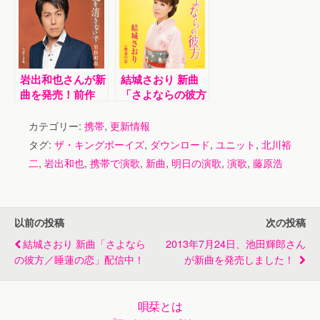
ンリーボーイ」発
売記念イベント
岩出和也さんが新
結城さおり 新曲
曲を発売！前作
「さよならの彼方
「北のとまり木」
／睡蓮の恋」配信
のカップリングが
中！
カテゴリー:
携帯
,
更新情報
新バージョンでシ
タグ:
ザ・キングボーイズ
,
ダウンロード
,
ユニット
,
北川裕
ングル化！
二
,
岩出和也
,
携帯で演歌
,
新曲
,
明日の演歌
,
演歌
,
藤原浩
以前の投稿
次の投稿
結城さおり 新曲「さよなら
2013年7月24日、池田輝郎さん
の彼方／睡蓮の恋」配信中！
が新曲を発売しました！
唄栞とは