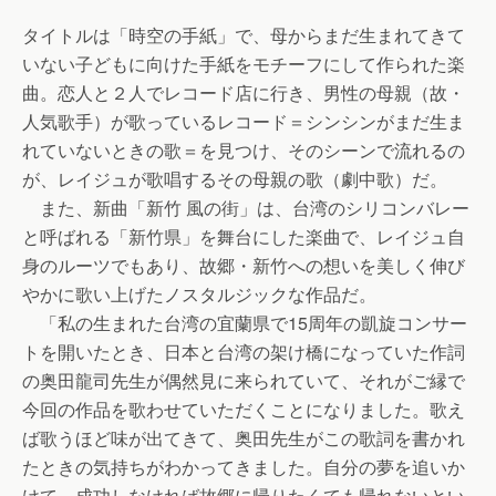
タイトルは「時空の手紙」で、母からまだ生まれてきて
いない子どもに向けた手紙をモチーフにして作られた楽
曲。恋人と２人でレコード店に行き、男性の母親（故・
人気歌手）が歌っているレコード＝シンシンがまだ生ま
れていないときの歌＝を見つけ、そのシーンで流れるの
が、レイジュが歌唱するその母親の歌（劇中歌）だ。
また、新曲「新竹 風の街」は、台湾のシリコンバレー
と呼ばれる「新竹県」を舞台にした楽曲で、レイジュ自
身のルーツでもあり、故郷・新竹への想いを美しく伸び
やかに歌い上げたノスタルジックな作品だ。
「私の生まれた台湾の宜蘭県で15周年の凱旋コンサー
トを開いたとき、日本と台湾の架け橋になっていた作詞
の奥田龍司先生が偶然見に来られていて、それがご縁で
今回の作品を歌わせていただくことになりました。歌え
ば歌うほど味が出てきて、奥田先生がこの歌詞を書かれ
たときの気持ちがわかってきました。自分の夢を追いか
けて、成功しなければ故郷に帰りたくても帰れないとい