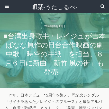
唄栞-うたしるべ-
2026年6月11日
■台湾出身歌手・レイジュが吉本
ばなな原作の日台合作映画の劇
中歌「時空の手紙」を担当。８
月６日に新曲「新竹 風の街」も
発売。
昨年、日本デビュー15周年を迎え、同記念シングル
「サイナラあんた／レイジュのブルース」と最新アルバ
ム「台湾・歌紀行 Ｖｏｌ．２」（発売・徳間ジャパン