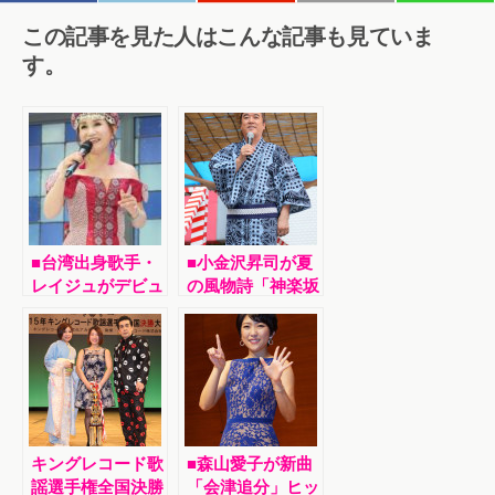
この記事を見た人はこんな記事も見ていま
す。
■台湾出身歌手・
■小金沢昇司が夏
レイジュがデビュ
の風物詩「神楽坂
ー15周年記念ス
ほおずき市」に参
ペシャルライブ。
加。毘沙門天でミ
スペシャルゲスト
ニライブ。新曲な
の湯原昌幸とコラ
ど６曲熱唱
ボも披露。
キングレコード歌
■森山愛子が新曲
謡選手権全国決勝
「会津追分」ヒッ