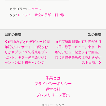
大会で川上真裕美
ト御礼ご愛顧感謝
さんがグランドチ
コンサート＆カラ
カテゴリー:
ニュース
ャンピオン受賞。
オケ王決定戦
タグ:
レイジュ 時空の手紙 劇中歌
角川博と水城なつ
みがゲスト出演
以前の投稿
次の投稿
■羽山みずきがデビュー10周
■元宝塚歌劇団の有沙瞳が６月
年記念コンサート。由紀さお
３日に歌手デビュー。東京・渋
りがサプライズで花束をプレ
谷でデビュー記念ライブ開催。
ゼント。ギター弾き語りやシ
同じ所属事務所のはやぶさがゲ
ャンソンにも初チャレンジ
スト出演。
唄栞とは
プライバシーポリシー
運営会社
プレスリリース募集
スポンサーリンク