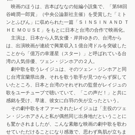
映画のほうは、吉本ばななの短編小説集で、「第58回
谷崎潤一郎賞」（中央公論新社主催）を受賞した「ミト
ンとふびん」に収められた一篇「ＳＩＮＳＩＮ ＡＮＤ Ｔ
ＨＥ ＭＯＵＳＥ」をもとに日本と台湾の合作で映画化。
主演は、日本から人気女優・岸井ゆきの、台湾から
は、出演映画が連続で興業収入１億台湾ドルを突破した
ことから「億万の幸運星（スター）」と呼ばれている台
湾の人気俳優、ツェン・ジンホアの２人。
劇中歌を歌うレイジュは、そのツェン・ジンホアと同
じ台湾宜蘭県出身。それを歌う歌手が見つからず探して
いたところ、日本と台湾のそれぞれの監督がレイジュの
歌をユーチューブで聴いていて、「この声だ！」と共に
感銘を受け、早速、彼女に白羽の矢が立ったという。
その劇中歌をオファーされたレイジュは「主役のツェ
ン・ジンホアさんと私が偶然同じ出身地だということに
も驚かされましたが、こんな素敵な映画の劇中歌を歌わ
せていただけることになり感激で、思わず鳥肌が立ちま