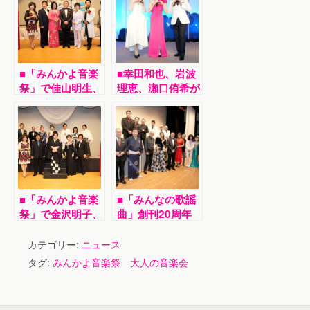
■「みんかよ音楽
■幸田和也、岩波
祭」で佳山明生、
理恵、瀬口侑希が
梓夕子、川神あい
東京・浅草ビュー
ら全10アーティ
ホテル アネック
ストが競演
ス六区でトワイラ
イトライブ。
■「みんかよ音楽
■「みんなの歌謡
祭」で金沢明子、
曲」創刊20周年
朝倉由美子、津吹
記念「みんかよ音
みゆら全11アー
楽祭」で佳山明
カテゴリー:
ニュース
ティストが３時間
生、瀬口侑希、池
タグ:
みんかよ音楽祭 大人の音楽会
超にわたって競演
田進とグリーンア
イズ、タブレット
純、おかゆら全