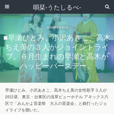
唄栞-うたしるべ-
2026年6月26日
■早瀬ひとみ、小沢あきこ、高木
ちえ美の３人がジョイントライ
ブ。６月生まれの早瀬と高木が
ハッピーバースデー。
早瀬ひとみ、小沢あきこ、高木ちえ美の女性歌手３人が
25日昼、東京・台東区の浅草ビューホテル アネックス六
区で「みんかよ音楽祭 大人の音楽会」と銘打ったジョ
イライブを開いた。