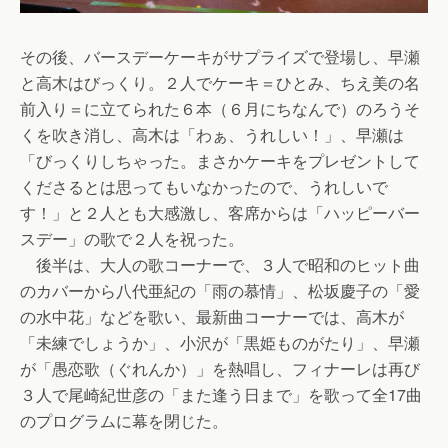
その後、バースデーケーキがサプライズで登場し、早瀬
と高木はびっくり。２人でケーキ＝ひとみ、ちえ美の名
前入り＝に立てられた６本（６月にちなんで）のろうそ
くを吹き消し、高木は「わぁ、うれしい！」、早瀬は
「びっくりしちゃった。まさかケーキをプレゼントして
くださるとは思ってもいなかったので、うれしいで
す！」と２人とも大感激し、客席からは「ハッピーバー
スデー」の歌で２人を祝った。
後半は、大人の歌コーナーで、３人で昭和のヒット曲
のカバーから八代亜紀の「雨の慕情」、松坂慶子の「愛
の水中花」などを歌い、最新曲コーナーでは、高木が
「未練でしょうか」、小沢が「黒姫ものがたり」、早瀬
が「愚恋歌（ぐれんか）」を熱唱し、フィナーレは再び
３人で尾崎紀世彦の「また逢う日まで」を歌って全17曲
のプログラムに幕を閉じた。