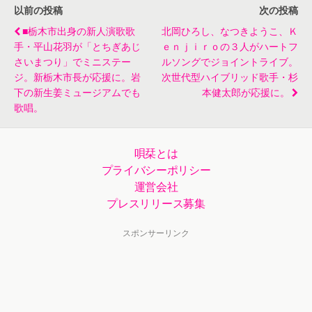
11組出演
以前の投稿
次の投稿
■栃木市出身の新人演歌歌
北岡ひろし、なつきようこ、ｋ
手・平山花羽が「とちぎあじ
Ｅｎｊｉｒｏの３人がハートフ
さいまつり」でミニステー
ルソングでジョイントライブ。
ジ。新栃木市長が応援に。岩
次世代型ハイブリッド歌手・杉
下の新生姜ミュージアムでも
本健太郎が応援に。
歌唱。
唄栞とは
プライバシーポリシー
運営会社
プレスリリース募集
スポンサーリンク