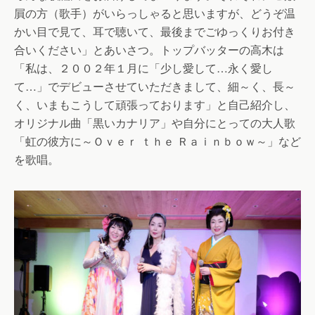
屓の方（歌手）がいらっしゃると思いますが、どうぞ温
かい目で見て、耳で聴いて、最後までごゆっくりお付き
合いください」とあいさつ。トップバッターの高木は
「私は、２００２年１月に「少し愛して…永く愛し
て…」でデビューさせていただきまして、細～く、長～
く、いまもこうして頑張っております」と自己紹介し、
オリジナル曲「黒いカナリア」や自分にとっての大人歌
「虹の彼方に～Ｏｖｅｒ ｔｈｅ Ｒａｉｎｂｏｗ～」など
を歌唱。