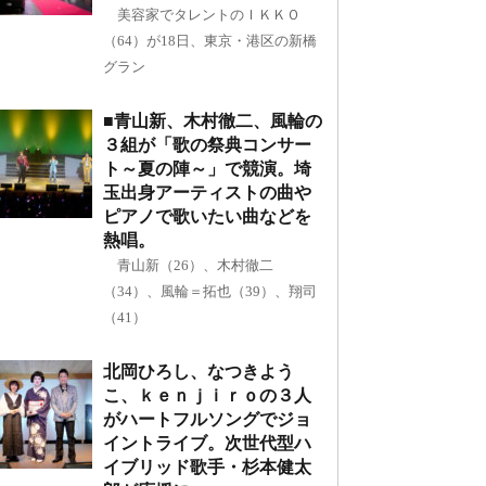
美容家でタレントのＩＫＫＯ
（64）が18日、東京・港区の新橋
グラン
■青山新、木村徹二、風輪の
３組が「歌の祭典コンサー
ト～夏の陣～」で競演。埼
玉出身アーティストの曲や
ピアノで歌いたい曲などを
熱唱。
青山新（26）、木村徹二
（34）、風輪＝拓也（39）、翔司
（41）
北岡ひろし、なつきよう
こ、ｋｅｎｊｉｒｏの３人
がハートフルソングでジョ
イントライブ。次世代型ハ
イブリッド歌手・杉本健太