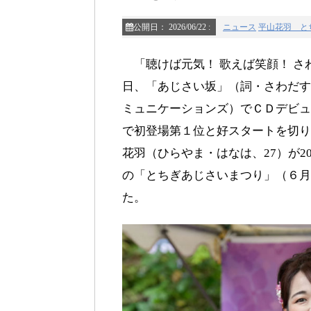
公開日：
2026/06/22
:
ニュース
平山花羽 と
「聴けば元気！ 歌えば笑顔！ さ
日、「あじさい坂」（詞・さわだす
ミュニケーションズ）でＣＤデビュ
で初登場第１位と好スタートを切り
花羽（ひらやま・はなは、27）が
の「とちぎあじさいまつり」（６月
た。