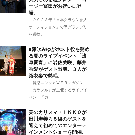
ージー冨田がお祝いに登
場。
２０２３年「日本クラウン新人
オーディション」で準グランプリ
を獲得。
■津吹みゆがホスト役を務め
る夏のライブイベント「浅
草夏宵」に岩佐美咲、藤井
香愛がゲスト出演。３人が
浴衣姿で熱唱。
音楽エンタメＷＥＢマガジン
「カラフル」が主催するライブイ
ベント「カ
美のカリスマ・ＩＫＫＯが
田川寿美ら５組のゲストを
迎えて初めてのエンターテ
インメントショーを開催。