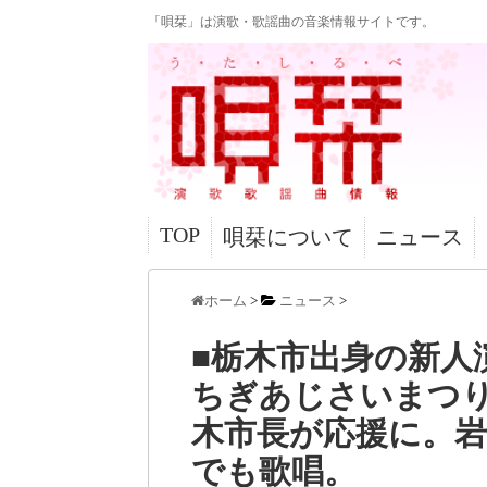
「唄栞」は演歌・歌謡曲の音楽情報サイトです。
TOP
唄栞について
ニュース
ホーム
>
ニュース
>
■栃木市出身の新人
ちぎあじさいまつ
木市長が応援に。
でも歌唱。