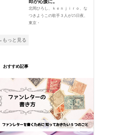
郎が応援に。
北岡ひろし、ｋｅｎｊｉｒｏ、な
つきようこの歌手３人が25日夜、
東京・
→もっと見る
おすすめ記事