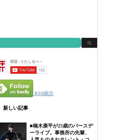
RSS購読
新しい記事
■楠木康平が25歳のバースデ
ーライブ。事務所の先輩、
人気ものまねタレント・コ