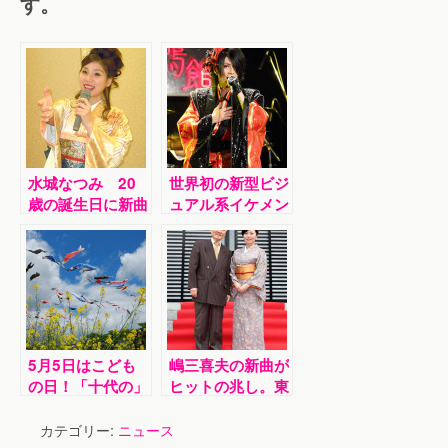
す。
水城なつみ 20
世界初の新型ビジ
歳の誕生日に新曲
ュアル系イケメン
「風未練」発売記
演歌歌手・最上川
念パーティー
司が、ロックの聖
地、鹿鳴館でソロ
デビュー記念イベ
ント。「まつぽい
よ」を10日発売
5月5日はこども
嶋三喜夫の新曲が
の日！「十代の」
ヒットの兆し。東
演歌歌手まとめ
京・西新井大師で
同じレコード会社
カテゴリー:
ニュース