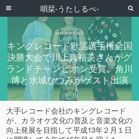
唄栞-うたしるべ-
2015年10月26日
キングレコード歌謡選手権全国
決勝大会で川上真裕美さんがグ
ランドチャンピオン受賞。角川
博と水城なつみがゲスト出演
大手レコード会社のキングレコード
が、カラオケ文化の普及と音楽文化の
向上発展を目指して平成13年２月１日