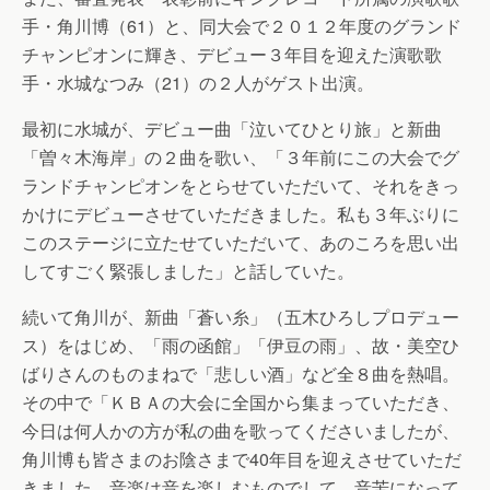
手・角川博（61）と、同大会で２０１２年度のグランド
チャンピオンに輝き、デビュー３年目を迎えた演歌歌
手・水城なつみ（21）の２人がゲスト出演。
最初に水城が、デビュー曲「泣いてひとり旅」と新曲
「曽々木海岸」の２曲を歌い、「３年前にこの大会でグ
ランドチャンピオンをとらせていただいて、それをきっ
かけにデビューさせていただきました。私も３年ぶりに
このステージに立たせていただいて、あのころを思い出
してすごく緊張しました」と話していた。
続いて角川が、新曲「蒼い糸」（五木ひろしプロデュー
ス）をはじめ、「雨の函館」「伊豆の雨」、故・美空ひ
ばりさんのものまねで「悲しい酒」など全８曲を熱唱。
その中で「ＫＢＡの大会に全国から集まっていただき、
今日は何人かの方が私の曲を歌ってくださいましたが、
角川博も皆さまのお陰さまで40年目を迎えさせていただ
きました。音楽は音を楽しむものでして、音苦になって