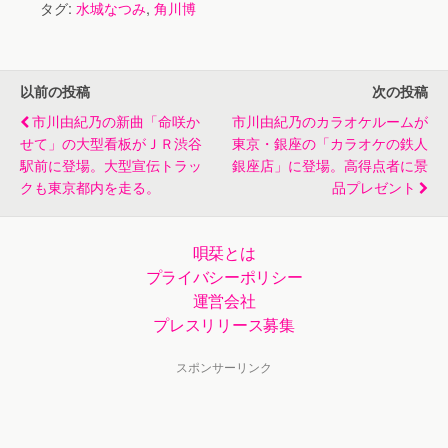
の遠山洋子とジョ
タグ:
水城なつみ
,
角川博
イントキャンペー
ン
以前の投稿
次の投稿
市川由紀乃の新曲「命咲か
市川由紀乃のカラオケルームが
せて」の大型看板がＪＲ渋谷
東京・銀座の「カラオケの鉄人
駅前に登場。大型宣伝トラッ
銀座店」に登場。高得点者に景
クも東京都内を走る。
品プレゼント
唄栞とは
プライバシーポリシー
運営会社
プレスリリース募集
スポンサーリンク