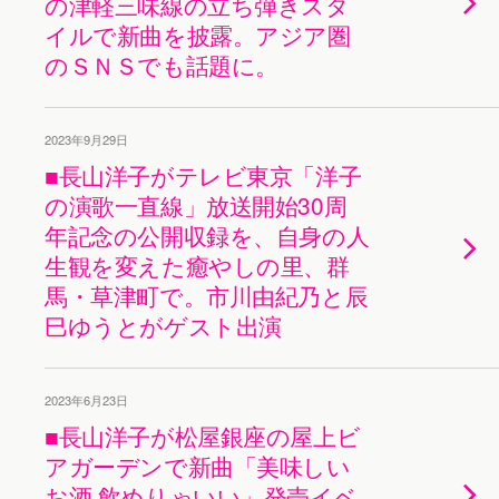
の津軽三味線の立ち弾きスタ
イルで新曲を披露。アジア圏
のＳＮＳでも話題に。
2023年9月29日
■長山洋子がテレビ東京「洋子
の演歌一直線」放送開始30周
年記念の公開収録を、自身の人
生観を変えた癒やしの里、群
馬・草津町で。市川由紀乃と辰
巳ゆうとがゲスト出演
2023年6月23日
■長山洋子が松屋銀座の屋上ビ
アガーデンで新曲「美味しい
お酒 飲めりゃいい」発売イベ