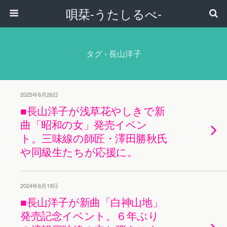
唄栞-うたしるべ-
タグ › 長山洋子
2025年6月26日
■長山洋子が浅草花やしきで新
曲「昭和の女」発売イベン
ト。三味線の師匠・澤田勝秋氏
や同級生たちが応援に。
2024年6月19日
■長山洋子が新曲「白神山地」
発売記念イベント。６年ぶり