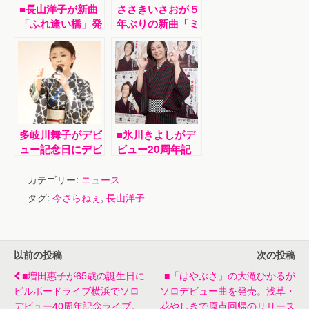
■長山洋子が新曲
ささきいさおが５
「ふれ逢い橋」発
年ぶりの新曲「ミ
売記念イベント。
ッドナイトデカレ
舞台の「小名木
ンジャー～」発売
川」を訪れ、ヒッ
記念イベント
トに意欲を
多岐川舞子がデビ
■氷川きよしがデ
ュー記念日にデビ
ビュー20周年記
ュー34周年突入
念曲「大丈夫／最
＆新曲「晩夏の
上の船頭」発売記
カテゴリー:
ニュース
岬」発売記念イベ
念イベント。ファ
タグ:
今さらねぇ
,
長山洋子
ント
ン２０００人が大
熱狂
以前の投稿
次の投稿
■増田惠子が65歳の誕生日に
■「はやぶさ」の大滝ひかるが
ビルボードライブ横浜でソロ
ソロデビュー曲を発売。浅草・
デビュー40周年記念ライブ。
花やしきで原点回帰のリリース