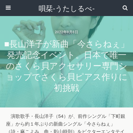
唄栞-うたしるべ-
2022年9月8日
■長山洋子が新曲「今さらねぇ」
発売記念イベント。日本で唯一
のさくら貝アクセサリー専門シ
ョップでさくら貝ピアス作りに
初挑戦
演歌歌手・長山洋子（54）が、前作シングル「下町銀
座」から約１年ぶりの新曲シングル「今さらねぇ」
（詩・麻こよみ、曲・影山時則）をビクターエンタテイ