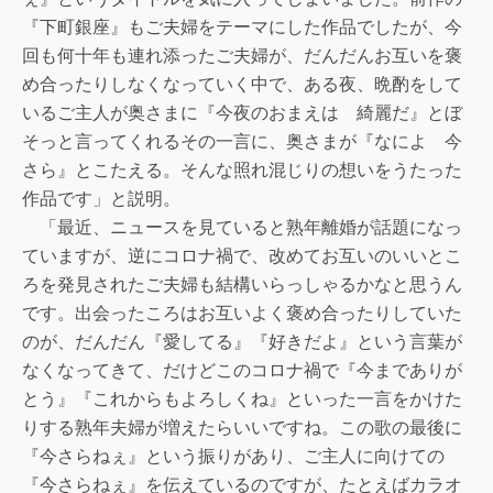
『下町銀座』もご夫婦をテーマにした作品でしたが、今
回も何十年も連れ添ったご夫婦が、だんだんお互いを褒
め合ったりしなくなっていく中で、ある夜、晩酌をして
いるご主人が奥さまに『今夜のおまえは 綺麗だ』とぼ
そっと言ってくれるその一言に、奥さまが『なによ 今
さら』とこたえる。そんな照れ混じりの想いをうたった
作品です」と説明。
「最近、ニュースを見ていると熟年離婚が話題になっ
ていますが、逆にコロナ禍で、改めてお互いのいいとこ
ろを発見されたご夫婦も結構いらっしゃるかなと思うん
です。出会ったころはお互いよく褒め合ったりしていた
のが、だんだん『愛してる』『好きだよ』という言葉が
なくなってきて、だけどこのコロナ禍で『今までありが
とう』『これからもよろしくね』といった一言をかけた
りする熟年夫婦が増えたらいいですね。この歌の最後に
『今さらねぇ』という振りがあり、ご主人に向けての
『今さらねぇ』を伝えているのですが、たとえばカラオ