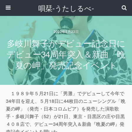
唄栞-うたしるべ-
2022年5月23日
多岐川舞子がデビュー記念日に
デビュー34周年突入＆新曲「晩
夏の岬」発売記念イベント
１９８９年５月21日に「男灘」でデビューして今年で
34年目を迎え、５月18日に44枚目のニューシングル「晩
夏の岬」（発売・日本コロムビア）を発売した演歌歌
手・多岐川舞子（52）が21日、東京・目黒区の庄や目黒
４０８店で、デビュー34周年突入＆新曲『晩夏の岬』発
売記念イベントを開いた。