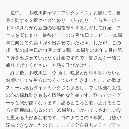
途中、「多岐川舞子マニアッククイズ」と題して、自
身に関する２択クイズで盛り上がったり、自らキーボー
ドを弾きながら新曲の歌唱指導をするなどして終始、フ
ァンを楽しませ、最後に「この５月18日にデビュー35周
年に向けての第１弾を出させていただきましたが、この
後、私の誕生日の11月に第２弾、35周年の来年５月に第
３弾を出させていただく計画ですので、皆さんも一緒に
盛り上げてください」と熱く呼びかけた。
終了後、多岐川は「今回は、晩夏とか岬を歌いたいと
お願いして先生方につくっていただきました。この歌は
スケール感もダイナミックさもあるし、でも繊細な女性
の心の揺れ動きもある情熱的な作品です。歌っていてグ
ーッと胸が熱くなります。語るところと歌い上げるとこ
ろが両極端にあるので、35周年に向かってふさわしいな
と思える大好きな歌です。コロナでこの３年間、目標が
達成できなかったので、ここで自分自身もステップアッ