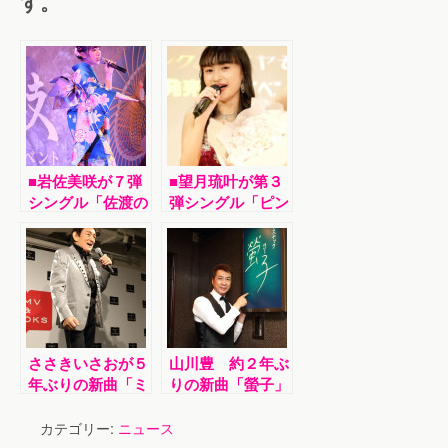
す。
■岩佐美咲が７弾
■望月琉叶が第３
シングル「佐渡の
弾シングル「ピン
鬼太鼓」発売記念
クのダイヤモン
イベント。サプラ
ド」発売記念イベ
イズでＤＶＤリリ
ント。発売日にフ
ースを発表
ァンの前で熱唱。
作曲者の浜圭介さ
んがサプライズで
激励に
ささきいさおが５
山川豊 約２年ぶ
年ぶりの新曲「ミ
りの新曲「螢子」
ッドナイトデカレ
発売記念イベン
ンジャー～」発売
ト！カラオケスナ
カテゴリー:
ニュース
記念イベント
ック「螢子」を一