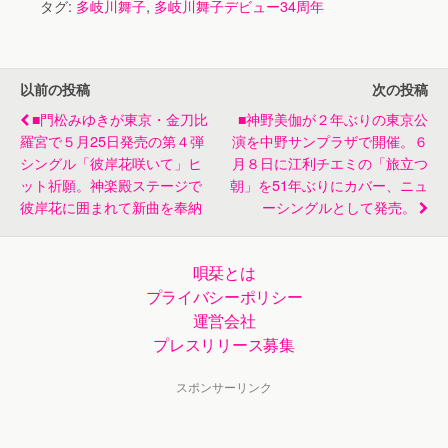
タグ:
多岐川舞子
,
多岐川舞子デビュー34周年
日限定開店
以前の投稿
次の投稿
■門松みゆきが東京・金刀比
■神野美伽が２年ぶりの東京公
羅宮で５月25日発売の第４弾
演を中野サンプラザで開催。６
シングル「彼岸花咲いて」ヒ
月８日に江利チエミの「旅立つ
ット祈願。神楽殿ステージで
朝」を51年ぶりにカバー、ニュ
彼岸花に囲まれて新曲を奉納
ーシングルとして発売。
唄栞とは
プライバシーポリシー
運営会社
プレスリリース募集
スポンサーリンク