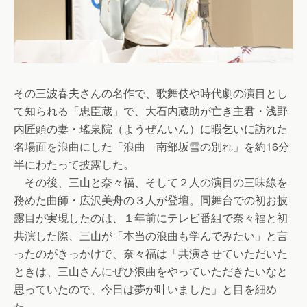
その三波春夫さんの名作で、歌舞伎や時代劇の演目とし
て知られる「忠臣蔵」で、大石内蔵助が亡き主君・浅野
内匠頭の妻・瑤泉院（ようぜんいん）に暇乞いに訪れた
名場面を浪曲にした「浪曲 南部坂雪の別れ」を約16分
半にわたって披露した。
その後、三山と奈々福、そして２人の演目の三味線を
務めた曲師・広沢美舟の３人が登壇。同舞台での初お披
露目が実現したのは、１年前にテレビ番組で奈々福と初
共演した際、三山が「本当の浪曲も学んでみたい」と言
ったのがきっかけで、奈々福は「共演させていただいた
ときは、三山さんにぜひ浪曲をやっていただきたいなと
思っていたので、今日は夢が叶いました」と目を細め
た。