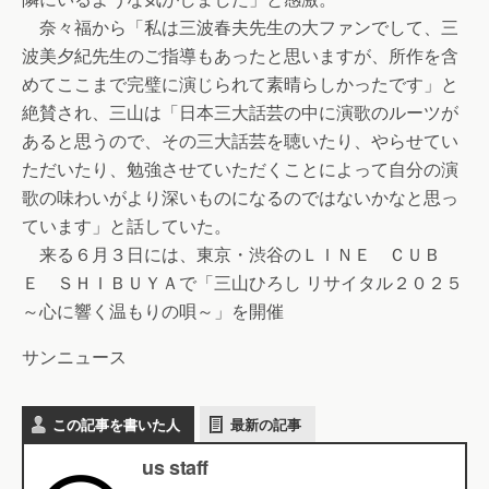
奈々福から「私は三波春夫先生の大ファンでして、三
波美夕紀先生のご指導もあったと思いますが、所作を含
めてここまで完璧に演じられて素晴らしかったです」と
絶賛され、三山は「日本三大話芸の中に演歌のルーツが
あると思うので、その三大話芸を聴いたり、やらせてい
ただいたり、勉強させていただくことによって自分の演
歌の味わいがより深いものになるのではないかなと思っ
ています」と話していた。
来る６月３日には、東京・渋谷のＬＩＮＥ ＣＵＢ
Ｅ ＳＨＩＢＵＹＡで「三山ひろし リサイタル２０２５
～心に響く温もりの唄～」を開催
サンニュース
この記事を書いた人
最新の記事
us staff