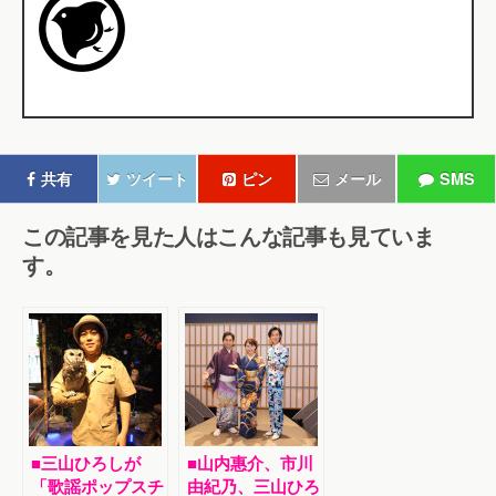
共有
ツイート
ピン
メール
SMS
この記事を見た人はこんな記事も見ていま
す。
■三山ひろしが
■山内惠介、市川
「歌謡ポップスチ
由紀乃、三山ひろ