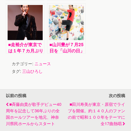
ャンネル」の特番
しが、三波春夫さ
「三山ひろし探検
んの没後15年企
隊シリーズ」で、
画公演で共演。三
東京の珍スポット
波さんの名曲を披
５カ所をロケ探
露
検。放送は11月
23日
■走裕介が東京で
■山川豊が７月25
は１年７カ月ぶり
日を「山川の日」
のソロコンサー
と制定し、チャレ
ト。この日のため
ンジシリーズ第１
カテゴリー:
ニュース
に猛特訓した長台
弾として「ボルダ
タグ:
三山ひろし
詞「外郎売り」に
リング」に初挑戦
初挑戦
以前の投稿
次の投稿
■斉藤由貴が歌手デビュー40
■田川寿美が東京・原宿でライ
周年を記念して36年ぶりの全
ブを開催。約１４０人のファン
国ホールツアーを地元、神奈
の前で昭和１００年をテーマに
川県民ホールからスタート
全17曲熱唱