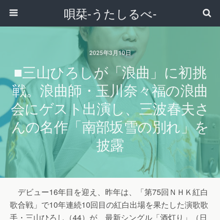
唄栞-うたしるべ-
2025年3月10日
■三山ひろしが「浪曲」に初挑
戦。浪曲師・玉川奈々福の浪曲
会にゲスト出演し、三波春夫さ
んの名作「南部坂雪の別れ」を
披露
デビュー16年目を迎え、昨年は、「第75回ＮＨＫ紅白
歌合戦」で10年連続10回目の紅白出場を果たした演歌歌
手・三山ひろし（44）が、最新シングル「酒灯り」（日