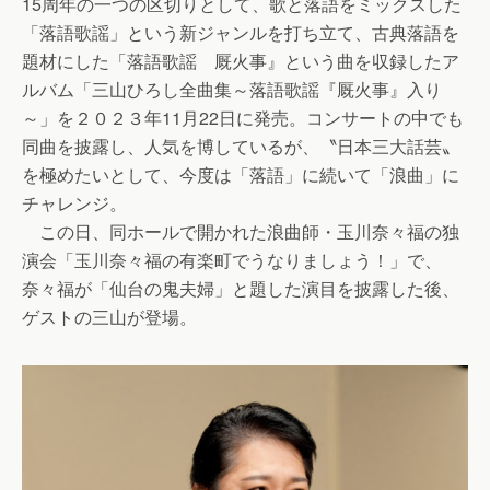
15周年の一つの区切りとして、歌と落語をミックスした
「落語歌謡」という新ジャンルを打ち立て、古典落語を
題材にした「落語歌謡 厩火事』という曲を収録したア
ルバム「三山ひろし全曲集～落語歌謡『厩火事』入り
～」を２０２３年11月22日に発売。コンサートの中でも
同曲を披露し、人気を博しているが、〝日本三大話芸〟
を極めたいとして、今度は「落語」に続いて「浪曲」に
チャレンジ。
この日、同ホールで開かれた浪曲師・玉川奈々福の独
演会「玉川奈々福の有楽町でうなりましょう！」で、
奈々福が「仙台の鬼夫婦」と題した演目を披露した後、
ゲストの三山が登場。