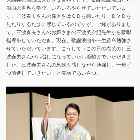
浪曲の世界を学び、いろいろやらせていただいていま
す。三波春夫さんの偉大さはＣＤを聴いたり、ＤＶＤを
見たりするたびに感じているのですが、ご縁がありまし
て、三波春夫さんのお嬢さまの三波美夕紀先生から歌唱
指導をしていただき、現在、歌謡浪曲を一生懸命勉強さ
せていただいています。こうして（この日の衣装の）三
波春夫さんがお召しになっていたお着物までいただきま
した。三波春夫さんの息吹を感じながら勉強し、一歩ず
つ前進していきたい」と笑顔であいさつ。