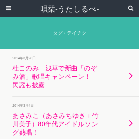
唄栞-うたしるべ-
タグ › テイチク
2014年3月28日
杜このみ 浅草で新曲「のぞ
み酒」歌唱キャンペーン！
民謡も披露
2014年3月4日
あさみこ（あさみちゆき＋竹
川美子）80年代アイドルソン
グ熱唱！