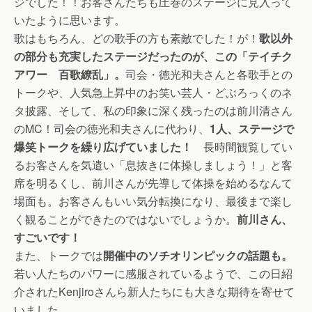
ジでした！！お客さんたちも圧巻のステージに見入って
いたように思います。
歌はもちろん、どの歌手の方も素敵でした！が！
歌以外
の部分も充実したステージだったのが、この「テイチク
アワー 百歌繚乱」。
司会・徳光和夫さんと各歌手との
トークや、人気急上昇中のお笑い芸人・どぶろっくのネ
タ披露、そして、私の印象に深く残ったのは前川清さん
のMC！司会の徳光和夫さんに代わり、
1人、ステージで
爆笑トークを繰り広げていました！
長時間観覧してい
るお客さんを気遣い「息抜きに体操しましょう！」と客
席を明るくし、前川さんが先導して体操を始めるなんて
場面も。お客さんもいい気分転換になり、最後まで楽し
く観ることができたのではないでしょうか。
前川さん、
すごいです！
また、トークでは
開催中のソチオリンピックの話題も。
若い人たちのパワーに感服されているようで、この日紹
介されたKenjiroさんら新人たちにも大きな期待を寄せて
いました。