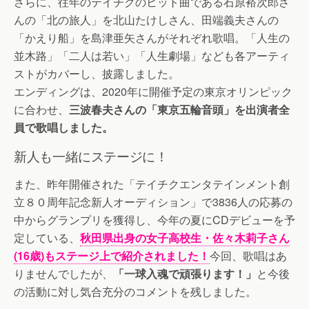
さらに、往年のテイチクのヒット曲である石原裕次郎さ
んの「北の旅人」を北山たけしさん、田端義夫さんの
「かえり船」を島津亜矢さんがそれぞれ歌唱。「人生の
並木路」「二人は若い」「人生劇場」なども各アーティ
ストがカバーし、披露しました。
エンディングは、2020年に開催予定の東京オリンピック
に合わせ、
三波春夫さんの「東京五輪音頭」を出演者全
員で歌唱しました。
新人も一緒にステージに！
また、昨年開催された「テイチクエンタテインメント創
立８０周年記念新人オーディション」で3836人の応募の
中からグランプリを獲得し、今年の夏にCDデビューを予
定している、
秋田県出身の女子高校生・佐々木莉子さん
(16歳)もステージ上で紹介されました！
今回、歌唱はあ
りませんでしたが、
「一球入魂で頑張ります！」
と今後
の活動に対し気合充分のコメントを残しました。