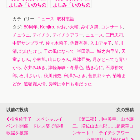
よしみ「いのちの
よしみ「いのちの
人」
春」
カテゴリー:
ニュース
,
取材裏話
タグ:
80周年
,
Kenjiro
,
おおい大輔
,
みずき舞
,
コンサート
,
チェウニ
,
テイチク
,
テイチクアワー
,
ニュース
,
三門忠司
,
中野サンプラザ
,
佐々木莉子
,
佐野有美
,
入山アキ子
,
前川
清
,
北山たけし
,
千の風になって
,
半田浩二
,
城之内早苗
,
天
童よしみ
,
小林旭
,
山口ひろみ
,
島津亜矢
,
月がとっても青い
から
,
永井みゆき
,
津軽海峡・冬景色
,
熱き心に
,
石原裕次
郎
,
石川さゆり
,
秋川雅史
,
臼澤みさき
,
菅原都々子
,
菊地ま
どか
,
道頓堀人情
,
長崎は今日も雨だった
以前の投稿
次の投稿
椎名佐千子 スペシャルイ
【第二夜】川中美幸、山本譲
ベント開催 ドレス姿で昭和
二、増位山太志郎……超豪華コ
歌謡を披露
ンサート！「テイチクアワー
百歌繚乱」【最終日】