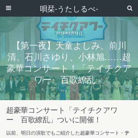
唄栞-うたしるべ-
2014年2月13日
【第一夜】天童よしみ、前川
清、石川さゆり、小林旭……超
豪華コンサート！「テイチクア
ワー 百歌繚乱」
超豪華コンサート「テイチクアワ
ー 百歌繚乱」ついに開催！
以前、明日の演歌でもご紹介した超豪華コンサート・
テ