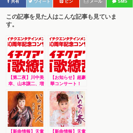
共有
ツイート
ピン
メール
SMS
この記事を見た人はこんな記事も見ていま
す。
【第二夜】川中美
【お知らせ】超豪
幸、山本譲二、増
華コンサート！
位山太志郎……超
「テイチクアワー
豪華コンサート！
百歌繚乱」開催
「テイチクアワ
ー 百歌繚乱」
【最終日】
【新曲情報】天童
【新曲情報】天童