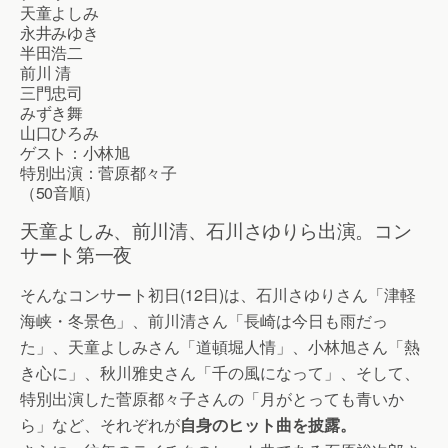
天童よしみ
永井みゆき
半田浩二
前川 清
三門忠司
みずき舞
山口ひろみ
ゲスト：小林旭
特別出演：菅原都々子
（50音順）
天童よしみ、前川清、石川さゆりら出演。コン
サート第一夜
そんなコンサート初日(12日)は、石川さゆりさん「津軽
海峡・冬景色」、前川清さん「長崎は今日も雨だっ
た」、天童よしみさん「道頓堀人情」、小林旭さん「熱
き心に」、秋川雅史さん「千の風になって」、そして、
特別出演した菅原都々子さんの「月がとっても青いか
ら」など、それぞれが
自身のヒット曲を披露。