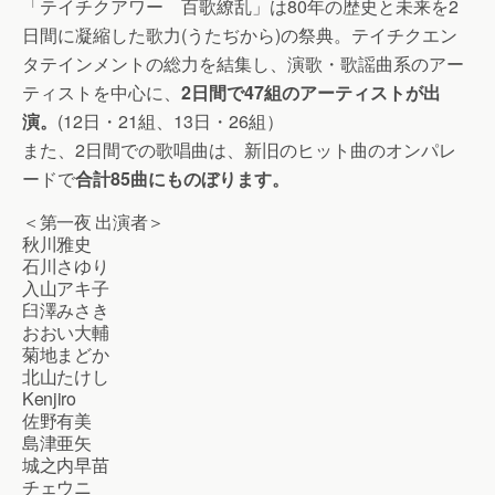
「テイチクアワー 百歌繚乱」は80年の歴史と未来を2
日間に凝縮した歌力(うたぢから)の祭典。テイチクエン
タテインメントの総力を結集し、演歌・歌謡曲系のアー
ティストを中心に、
2日間で47組のアーティストが出
演。
(12日・21組、13日・26組）
また、2日間での歌唱曲は、新旧のヒット曲のオンパレ
ードで
合計85曲にものぼります。
＜第一夜 出演者＞
秋川雅史
石川さゆり
入山アキ子
臼澤みさき
おおい大輔
菊地まどか
北山たけし
Kenjiro
佐野有美
島津亜矢
城之内早苗
チェウニ