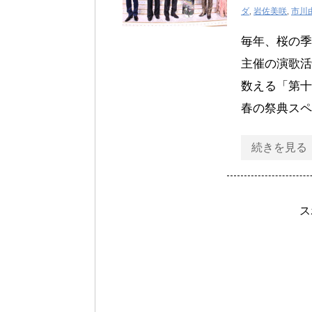
ダ
,
岩佐美咲
,
市川
毎年、桜の季
主催の演歌活
数える「第
春の祭典スペ
続きを見る
ス