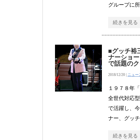
グループに所
続きを見る
■グッチ裕
ナーショー
で話題のク
2018/12/20 |
ニュー
１９７８年「
全世代対応型
で活躍し、今
ナー、グッチ裕
続きを見る