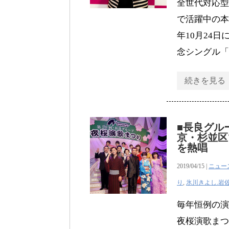
全世代対応型
で活躍中の本
年10月24
念シングル「
続きを見る
■長良グル
京・杉並区
を熱唱
2019/04/15 |
ニュー
り
,
氷川きよし.岩
毎年恒例の
夜桜演歌まつ