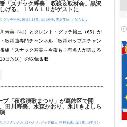
番「スナック寿美」収録＆取材会。黒沢
しげる、ＩＭＡＬＵがゲストに
ス
グッチ裕三
,
泉谷しげる
,
田川寿美
,
黒沢年雄
,
ＩＭＡＬＵ
川寿美（41）とタレント・グッチ裕三（65）が
・歌謡曲専門チャンネル「歌謡ポップスチャン
番組「スナック寿美～今夜も！有名人が集まる
30日放送）の収録＆取
ープ「夜桜演歌まつり」が葛飾区で開
、田川寿美、水森かおり、氷川きよしら
出演
ス
ささきいさお
,
はやぶさ
,
グッチ裕三
,
中村玉緒
,
山川豊
,
山本リン