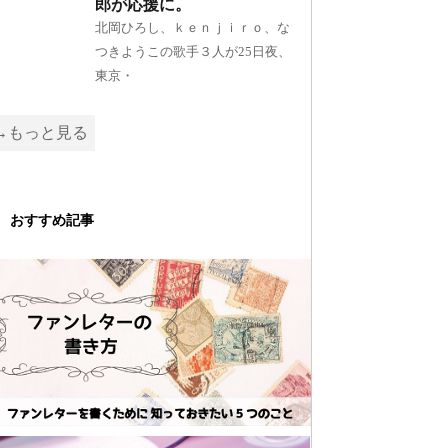
郎が応援に。
北岡ひろし、ｋｅｎｊｉｒｏ、な
つきようこの歌手３人が25日夜、
東京・
→もっと見る
おすすめ記事