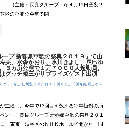
…」（主催・長良グループ）が４月11日昼夜２
並区の杉並公会堂で開
ループ 新春豪華歌の祭典２０１９」で山
寿美、水森かおり、氷川きよし、辰巳ゆ
。３カ所公演で１万７０００人超動員。
はグッチ裕三がサプライズゲスト出演
ス
グッチ裕三
,
山川豊
,
水森かおり
,
氷川きよし
,
田川寿美
,
辰巳ゆう
が主催し、今年で12回目を数える毎年恒例の演
ベント「長良グループ 新春豪華歌の祭典２０１
7日、東京・渋谷区のＮＨＫホールで開かれ、同