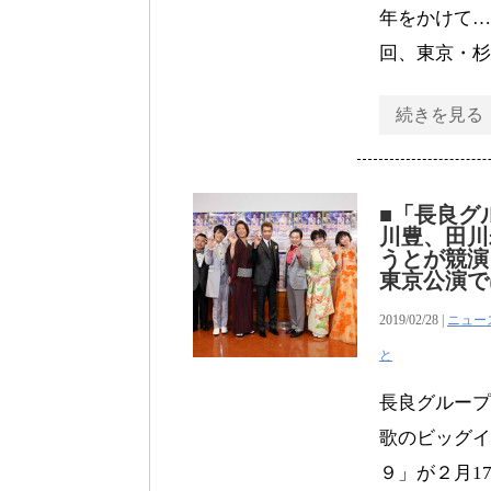
年をかけて…
回、東京・杉
続きを見る
■「長良グ
川豊、田川
うとが競演
東京公演で
2019/02/28 |
ニュー
と
長良グループ
歌のビッグイ
９」が２月1