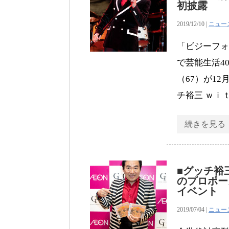
初披露
2019/12/10 |
ニュー
「ビジーフォ
で芸能生活4
（67）が1
チ裕三 ｗｉ
続きを見る
■グッチ裕
のプロポー
イベント
2019/07/04 |
ニュー