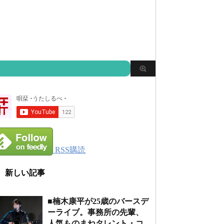
RSS購読
新しい記事
■楠木康平が25歳のバースデ
ーライブ。事務所の先輩、
人気ものまねタレント・コ