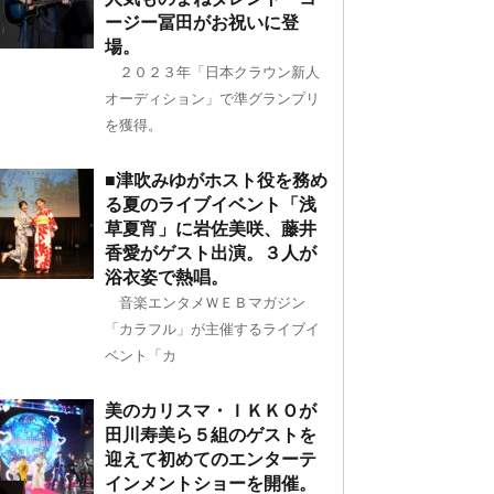
ージー冨田がお祝いに登
場。
２０２３年「日本クラウン新人
オーディション」で準グランプリ
を獲得。
■津吹みゆがホスト役を務め
る夏のライブイベント「浅
草夏宵」に岩佐美咲、藤井
香愛がゲスト出演。３人が
浴衣姿で熱唱。
音楽エンタメＷＥＢマガジン
「カラフル」が主催するライブイ
ベント「カ
美のカリスマ・ＩＫＫＯが
田川寿美ら５組のゲストを
迎えて初めてのエンターテ
インメントショーを開催。