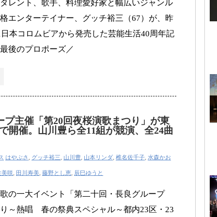
タレント、歌手、料理愛好家と幅広いジャンル
格エンターテイナー、グッチ裕三（67）が、昨
日に日本コロムビアから発売した芸能生活40周年記
最後のプロポーズ／
ープ主催「第20回夜桜演歌まつり」が東
で開催。山川豊ら全11組が競演、全24曲
ス
はやぶさ
,
グッチ裕三
,
山川豊
,
山本リンダ
,
椎名佐千子
,
水森かお
佐美咲
,
田川寿美
,
藤野とし恵
,
辰巳ゆうと
演歌の一大イベント「第二十回・長良グループ
り～熱唱 春の祭典スペシャル～都内23区・23