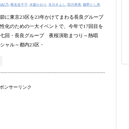
由紀乃
,
椎名佐千子
,
水森かおり
,
氷川きよし
,
田川寿美
,
藤野とし恵
節に東京23区を23年かけてまわる長良グループ
性化のための一大イベントで、今年で17回目を
十七回・長良グループ 夜桜演歌まつり～熱唱
シャル～都内23区・
ポンサーリンク