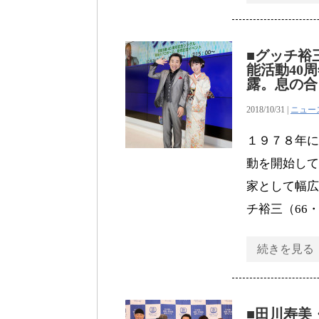
■グッチ裕
能活動40
露。息の合
2018/10/31 |
ニュー
１９７８年に
動を開始して
家として幅広
チ裕三（66
続きを見る
■田川寿美