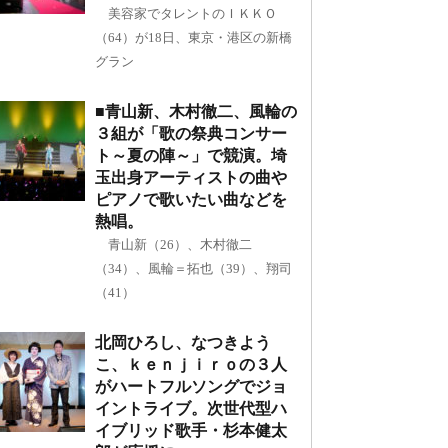
美容家でタレントのＩＫＫＯ
（64）が18日、東京・港区の新橋
グラン
■青山新、木村徹二、風輪の
３組が「歌の祭典コンサー
ト～夏の陣～」で競演。埼
玉出身アーティストの曲や
ピアノで歌いたい曲などを
熱唱。
青山新（26）、木村徹二
（34）、風輪＝拓也（39）、翔司
（41）
北岡ひろし、なつきよう
こ、ｋｅｎｊｉｒｏの３人
がハートフルソングでジョ
イントライブ。次世代型ハ
イブリッド歌手・杉本健太