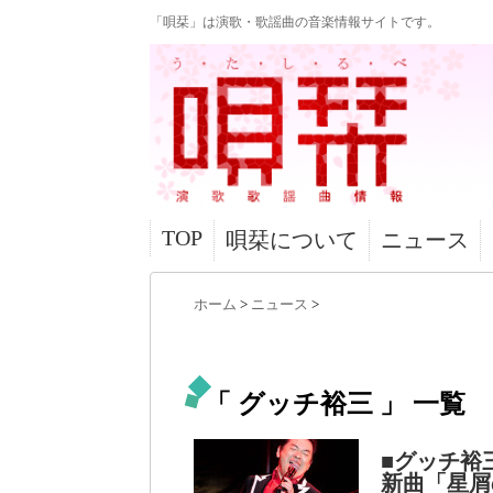
「唄栞」は演歌・歌謡曲の音楽情報サイトです。
TOP
唄栞について
ニュース
ホーム
>
ニュース
>
「 グッチ裕三 」 一覧
■グッチ裕
新曲「星屑