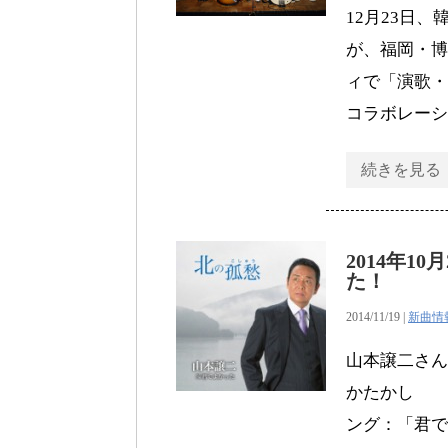
12月23日
が、福岡・博
ィで「演歌・
コラボレーシ
続きを見る
2014年
た！
2014/11/19 |
新曲情
山本譲二さん
かたかし 作曲
ング：「君で