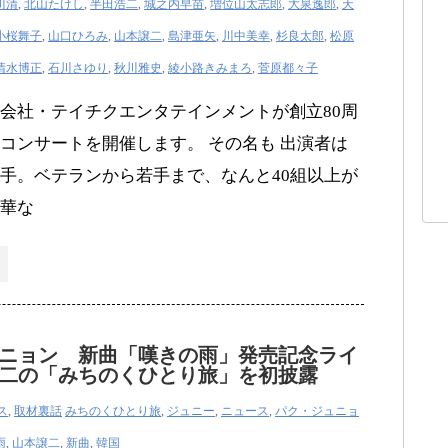
川清
,
北山たけし
,
半田浩二
,
城之内早苗
,
増位山太志郎
,
大泉逸郎
,
天
小桜舞子
,
山口ひろみ
,
山本譲二
,
島津亜矢
,
川中美幸
,
杉良太郎
,
松原
清水博正
,
石川さゆり
,
秋川雅史
,
綾小路きみまろ
,
菅原都々子
会社・テイチクエンタテインメントが創立80周
コンサートを開催します。 その名も 出演者は
手。ベテランから若手まで、なんと40組以上が
華な
ニョン 新曲「嘆きの雨」発売記念ライ
二の「みちのくひとり旅」を初披露
ス
,
取材裏話
みちのくひとり旅
,
ジュニー
,
ニュース
,
パク・ジュニョ
雨
,
山本譲二
,
新曲
,
韓国