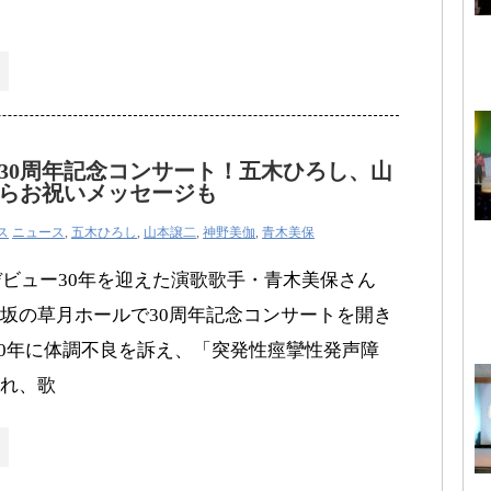
30周年記念コンサート！五木ひろし、山
らお祝いメッセージも
ス
ニュース
,
五木ひろし
,
山本譲二
,
神野美伽
,
青木美保
、デビュー30年を迎えた演歌歌手・青木美保さん
坂の草月ホールで30周年記念コンサートを開き
000年に体調不良を訴え、「突発性痙攣性発声障
れ、歌