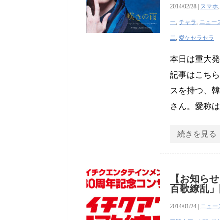
2014/02/28 |
スマホ
ー
,
チャラ
,
ニュー
二
,
愛ケセラセラ
本日は重大発
記事はこちら
スを持つ、韓
さん。愛称は
続きを見る
【お知らせ
百歌繚乱」
2014/01/24 |
ニュー