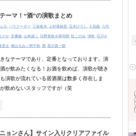
テーマ！“酒”の演歌まとめ
ェロ
,
バラクーダー
,
三波春夫
,
上杉香緒里
,
五木ひろし
,
人気曲
,
八代
まどか
,
定番曲
,
山本譲二
,
日野美歌＆葵司朗
,
杜このみ
,
演歌
,
石川さ
蒼彦太
,
都はるみ／岡千秋
,
酒
,
黒川真一朗
きなテーマであり、定番となっております。演
酒が飲みたくなる！お酒を飲めば、演歌が聴き
も演歌が流れている居酒屋は数多く存在しま
が飲めないスタッフですが（笑
ニョンさん】サイン入りクリアファイル