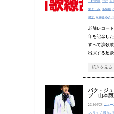
三門忠司
,
中野
,
前
童よしみ
,
小林旭
,
健之
,
永井みゆき
,
老舗レコード
年を記念した
すべて演歌歌
出演する超豪
続きを見る
パク・ジュ
ブ 山本譲
2013/10/05 |
ニュー
ン
,
ライブ
,
嘆きの