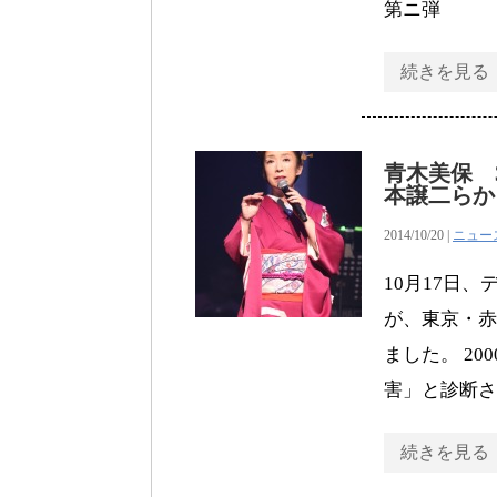
第ニ弾
続きを見る
青木美保 
本譲二らか
2014/10/20 |
ニュー
10月17日
が、東京・赤
ました。 2
害」と診断さ
続きを見る