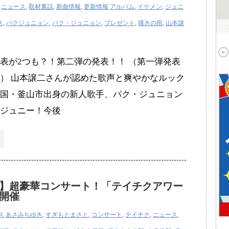
,
ニュース
,
取材裏話
,
新曲情報
,
更新情報
アルバム
,
イケメン
,
ジュニ
ス
,
パクジュニョン
,
パク・ジュニョン
,
プレゼント
,
嘆きの雨
,
山本譲
表が2つも？！第二弾の発表！！ （第一弾発表
） 山本譲二さんが認めた歌声と爽やかなルック
国・釜山市出身の新人歌手、パク・ジュニョン
ジュニー！今後
】超豪華コンサート！「テイチクアワー
開催
ス
あさみちゆき
,
すぎもとまさと
,
コンサート
,
テイチク
,
ニュース
,