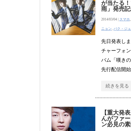
が当たる！
雨」発売記
2014/03/04 |
スマホ
ニョン
,
パク・ジュ
先日発表しま
チャーフォン
バム「嘆きの
先行配信開始
続きを見る
【重大発表
んがファー
ン必見の素