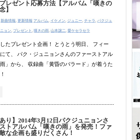
プレゼント応募方法【アルバム「嘆きの
念】
,
新曲情報
,
更新情報
アルバム
,
イケメン
,
ジュニー
,
チャラ
,
パクジュ
ニョン
,
プレゼント
,
嘆きの雨
,
山本譲二
,
愛ケセラセラ
したプレゼント企画！ とうとう明日、 フィー
にて、 パク・ジュニョンさんのファーストアル
雨」から、 収録曲「黄昏のバラード」が着うた
！
あり】2014年3月12日パクジュニョンさ
ストアルバム「嘆きの雨」を発売！ファ
敵な企画も盛りだくさん！