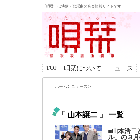
「唄栞」は演歌・歌謡曲の音楽情報サイトです。
TOP
唄栞について
ニュース
ホーム
>
ニュース
>
「 山本譲二 」 一覧
■山本浩二
ル」の３月