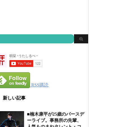
RSS購読
新しい記事
■楠木康平が25歳のバースデ
ーライブ。事務所の先輩、
人気ものまねタレント・コ