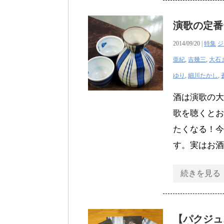
演歌の定番
2014/09/20 |
特集
ジ
亜紀
,
吉幾三
,
大石
ゆり
,
細川たかし
,
酒は演歌の大
歌を聴くとお
たくなる！今
す。実はお酒
続きを見る
【パクジュ