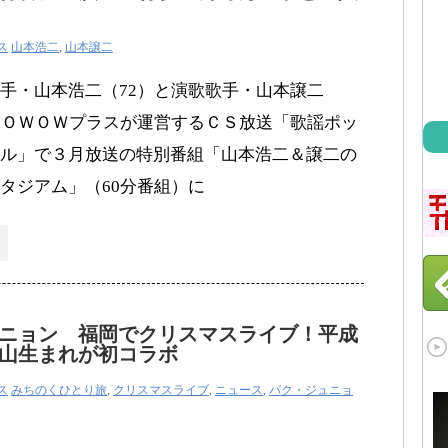
ス
山本浩二
,
山本譲二
手・山本浩二（72）と演歌歌手・山本譲二
ＷＯＷＯＷプラスが運営するＣＳ放送「歌謡ポッ
ル」で３月放送の特別番組「山本浩二＆譲二の
タジアム」（60分番組）に
ニョン 福岡でクリスマスライブ！平成
山生まれが初コラボ
ス
みちのくひとり旅
,
クリスマスライブ
,
ニュース
,
パク・ジュニョ