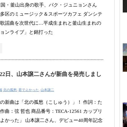
、韓国・釜山出身の歌手、パク・ジュニョンさん
多区のミュージック＆スポーツカフェ ダンシテ
歌謡曲を次世代に…平成生まれと釜山生まれの
ョンライブ」と銘打った
10月22日、山本譲二さんが新曲を発売しまし
報
北の孤愁
,
君でよかった
,
山本譲二
の新曲は「北の孤愁（こしゅう）」！ 作詞：た
：弦 哲也 商品番号：TECA-12561 カップリ
よかった」 山本譲二さん、デビュー40周年記念