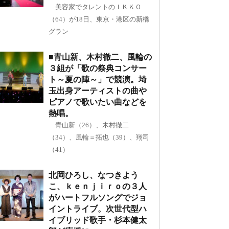
美容家でタレントのＩＫＫＯ
（64）が18日、東京・港区の新橋
グラン
■青山新、木村徹二、風輪の
３組が「歌の祭典コンサー
ト～夏の陣～」で競演。埼
玉出身アーティストの曲や
ピアノで歌いたい曲などを
熱唱。
青山新（26）、木村徹二
（34）、風輪＝拓也（39）、翔司
（41）
北岡ひろし、なつきよう
こ、ｋｅｎｊｉｒｏの３人
がハートフルソングでジョ
イントライブ。次世代型ハ
イブリッド歌手・杉本健太