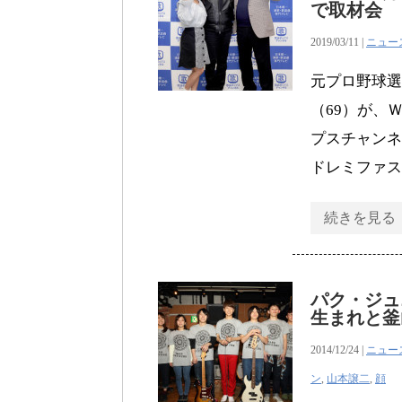
で取材会
2019/03/11 |
ニュー
元プロ野球選
（69）が、
プスチャンネ
ドレミファス
続きを見る
パク・ジュ
生まれと釜
2014/12/24 |
ニュー
ン
,
山本譲二
,
顔