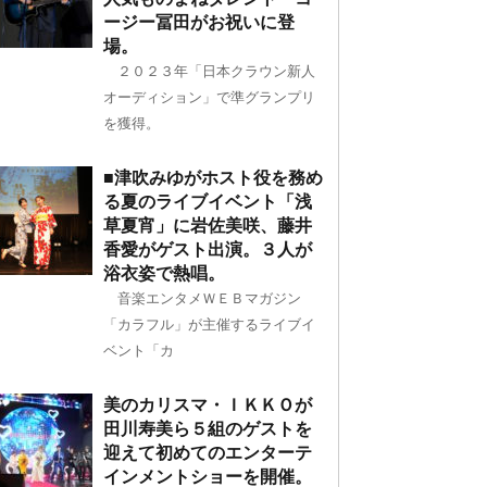
ージー冨田がお祝いに登
場。
２０２３年「日本クラウン新人
オーディション」で準グランプリ
を獲得。
■津吹みゆがホスト役を務め
る夏のライブイベント「浅
草夏宵」に岩佐美咲、藤井
香愛がゲスト出演。３人が
浴衣姿で熱唱。
音楽エンタメＷＥＢマガジン
「カラフル」が主催するライブイ
ベント「カ
美のカリスマ・ＩＫＫＯが
田川寿美ら５組のゲストを
迎えて初めてのエンターテ
インメントショーを開催。