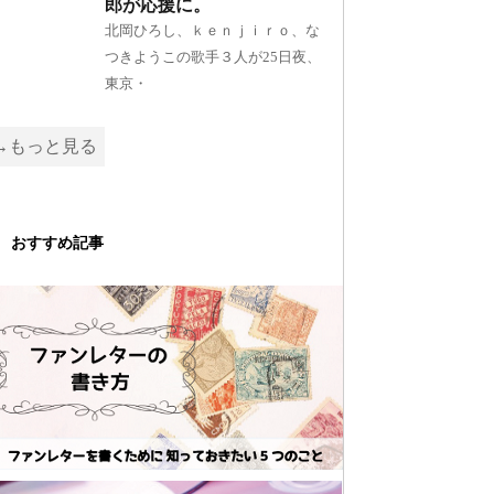
郎が応援に。
北岡ひろし、ｋｅｎｊｉｒｏ、な
つきようこの歌手３人が25日夜、
東京・
→もっと見る
おすすめ記事