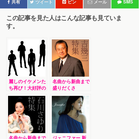
共有
ツイート
ピン
メール
SMS
この記事を見た人はこんな記事も見ていま
す。
麗しのイケメンた
名曲から新曲まで
ち再び！大好評の
盛りだくさ
【イケメン特集】
ん！“吉幾三 特
の第2弾がついに
集”
公開！
名曲から新曲まで
ジェニファー 新