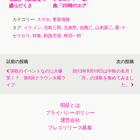
盛りだくさ
曲「25時のエア
ん！“石川さゆり
ポート」配信中！
特集”
カテゴリー:
スマホ
,
更新情報
タグ:
イケメン
,
北島三郎
,
北旅愁
,
吉幾三
,
山本譲二
,
愛･ケ
セラセラ
,
特集
,
釧路空港
,
鳥羽一郎
以前の投稿
次の投稿
演歌のイベントなのに大爆
2013年9月19日は中秋の名月！
笑！？ 第5回クラウン火曜ラ
「月」の演歌を集めてみまし
イブ
た。
唄栞とは
プライバシーポリシー
運営会社
プレスリリース募集