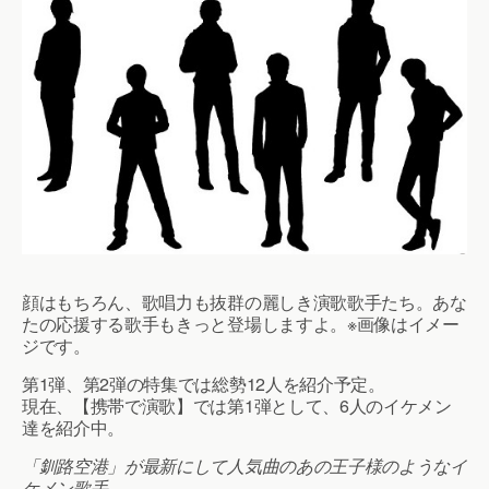
顔はもちろん、歌唱力も抜群の麗しき演歌歌手たち。あな
たの応援する歌手もきっと登場しますよ。※画像はイメー
ジです。
第1弾、第2弾の特集では総勢12人を紹介予定。
現在、【携帯で演歌】では第1弾として、6人のイケメン
達を紹介中。
「釧路空港」が最新にして人気曲のあの王子様のようなイ
ケメン歌手…