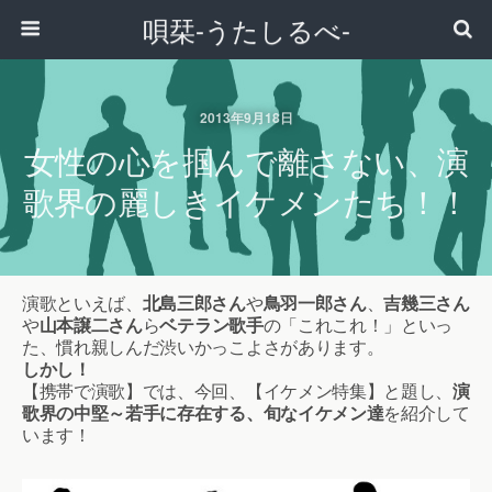
唄栞-うたしるべ-
2013年9月18日
女性の心を掴んで離さない、演
歌界の麗しきイケメンたち！！
演歌といえば、
北島三郎さん
や
鳥羽一郎さん
、
吉幾三さん
や
山本譲二さん
ら
ベテラン歌手
の「これこれ！」といっ
た、慣れ親しんだ渋いかっこよさがあります。
しかし！
【携帯で演歌】では、今回、【イケメン特集】と題し、
演
歌界の中堅～若手に存在する、旬なイケメン達
を紹介して
います！