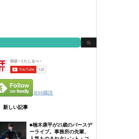
RSS購読
新しい記事
■楠木康平が25歳のバースデ
ーライブ。事務所の先輩、
人気ものまねタレント・コ