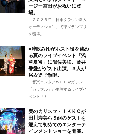
ージー冨田がお祝いに登
場。
２０２３年「日本クラウン新人
オーディション」で準グランプリ
を獲得。
■津吹みゆがホスト役を務め
る夏のライブイベント「浅
草夏宵」に岩佐美咲、藤井
香愛がゲスト出演。３人が
浴衣姿で熱唱。
音楽エンタメＷＥＢマガジン
「カラフル」が主催するライブイ
ベント「カ
美のカリスマ・ＩＫＫＯが
田川寿美ら５組のゲストを
迎えて初めてのエンターテ
インメントショーを開催。