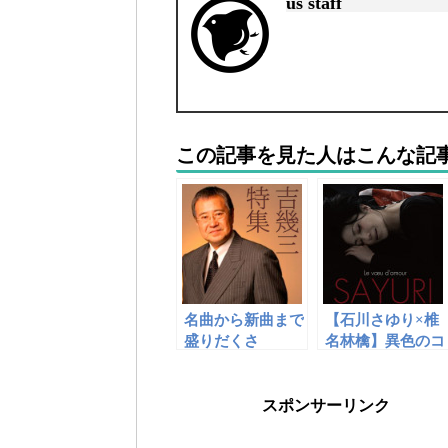
us staff
この記事を見た人はこんな記
名曲から新曲まで
【石川さゆり×椎
盛りだくさ
名林檎】異色のコ
ん！“吉幾三 特
ラボ！聴かなきゃ
集”
損する「暗夜の心
中立て」の魅力
スポンサーリンク
【PVも絶賛】