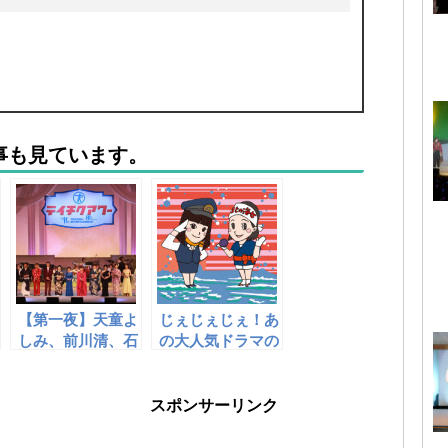
事も見ています。
【第一夜】天童よ
じぇじぇじぇ！あ
しみ、前川清、石
の大人気ドラマの
川さゆり、小林
楽曲たちが、つい
旭……超豪華コン
に【携帯で演歌】
サート！「テイチ
に登場です！
スポンサーリンク
クアワー 百歌繚
乱」