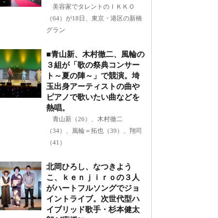
美容家でタレントのＩＫＫＯ
（64）が18日、東京・港区の新橋
グラン
■青山新、木村徹二、風輪の
３組が「歌の祭典コンサー
ト～夏の陣～」で競演。埼
玉出身アーティストの曲や
ピアノで歌いたい曲などを
熱唱。
青山新（26）、木村徹二
（34）、風輪＝拓也（39）、翔司
（41）
北岡ひろし、なつきよう
こ、ｋｅｎｊｉｒｏの３人
がハートフルソングでジョ
イントライブ。次世代型ハ
イブリッド歌手・杉本健太