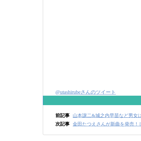
@utashirubeさんのツイート
前記事
山本譲二&城之内早苗など男女
次記事
金田たつえさんが新曲を発売！