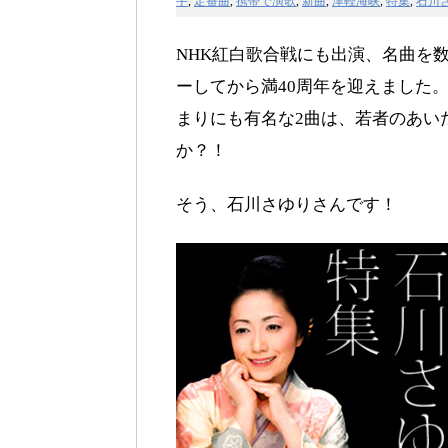
手
,
定番曲
,
携帯で演歌
,
新曲
,
津軽海峡
,
特集
,
石川
NHK紅白歌合戦にも出演、名曲を数
ーしてから満40周年を迎えました
まりにも有名な2曲は、若者のあい
か？！
そう、石川さゆりさんです！