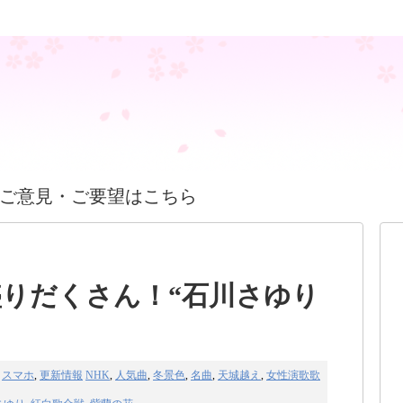
ご意見・ご要望はこちら
りだくさん！“石川さゆり
スマホ
,
更新情報
NHK
,
人気曲
,
冬景色
,
名曲
,
天城越え
,
女性演歌歌