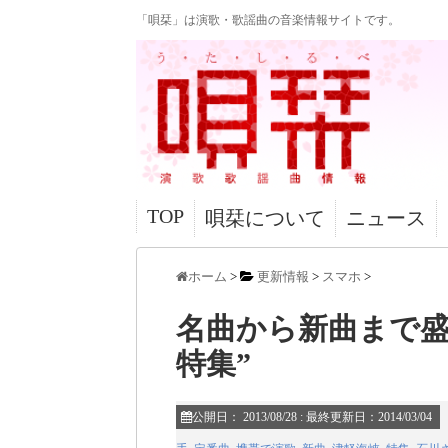
「唄栞」は演歌・歌謡曲の音楽情報サイトです。
TOP
唄栞について
ニュース
ホーム
>
更新情報
>
スマホ
>
名曲から新曲まで盛
特集”
公開日：
2013/08/28
: 最終更新日：2014/03/04