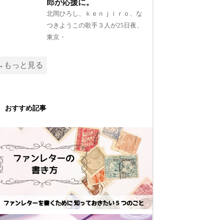
郎が応援に。
北岡ひろし、ｋｅｎｊｉｒｏ、な
つきようこの歌手３人が25日夜、
東京・
→もっと見る
おすすめ記事