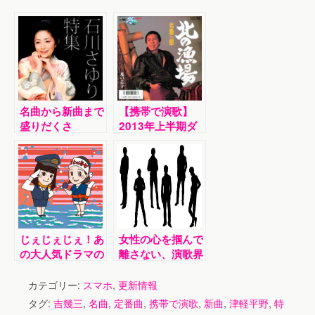
名曲から新曲まで
【携帯で演歌】
盛りだくさ
2013年上半期ダ
ん！“石川さゆり
ウンロードランキ
特集”
ング発表！1位は
あの名曲でした！
じぇじぇじぇ！あ
女性の心を掴んで
の大人気ドラマの
離さない、演歌界
楽曲たちが、つい
の麗しきイケメン
に【携帯で演歌】
たち！！
カテゴリー:
スマホ
,
更新情報
に登場です！
タグ:
吉幾三
,
名曲
,
定番曲
,
携帯で演歌
,
新曲
,
津軽平野
,
特