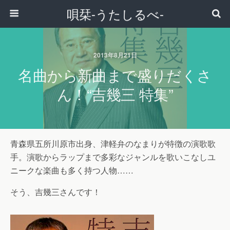
唄栞-うたしるべ-
2013年8月21日
名曲から新曲まで盛りだくさ
ん！“吉幾三 特集”
青森県五所川原市出身、津軽弁のなまりが特徴の演歌歌
手。演歌からラップまで多彩なジャンルを歌いこなしユ
ニークな楽曲も多く持つ人物……
そう、吉幾三さんです！