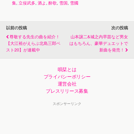
集
,
立佞武多
,
酒よ
,
酔歌
,
雪国
,
雪國
以前の投稿
次の投稿
尊敬する先生の曲を紹介！
山本譲二&城之内早苗など男女
【大江裕がえらぶ北島三郎ベ
はもちろん、豪華デュエットで
スト20】が連載中
新曲を発売！
唄栞とは
プライバシーポリシー
運営会社
プレスリリース募集
スポンサーリンク