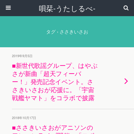
唄栞-うたしるべ-
タグ › ささきいさお
2019年9月5日
■新世代歌謡グループ、はやぶ
さが新曲「超天フィーバ
ー！」発売記念イベント。さ
さきいさおが応援に。「宇宙
戦艦ヤマト」をコラボで披露
2018年10月17日
■ささきいさおがアニソンの