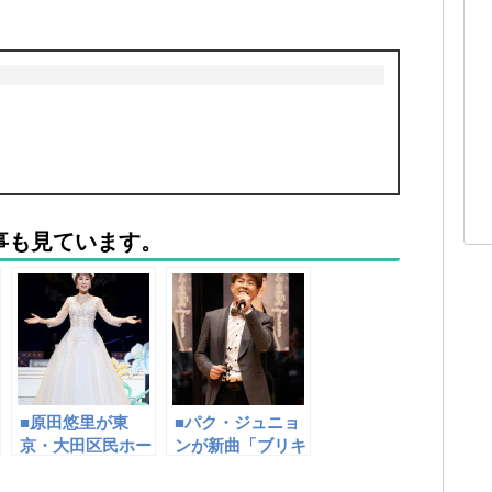
事も見ています。
■原田悠里が東
■パク・ジュニョ
京・大田区民ホー
ンが新曲「ブリキ
ル・アプリコでコ
の玩具」カラオケ
ンサート。40年
コンテスト決勝大