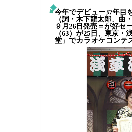
今年でデビュー37年目
（詞・木下龍太郎、曲
９月26日発売＝が好セ
（63）が25日、東京
堂」でカラオケコンテ