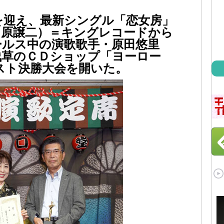
を迎え、最新シングル「恋女房」
・原譲二）＝キングレコードから
ールス中の演歌歌手・原田悠里
・浅草のＣＤショップ「ヨーロー
スト決勝大会を開いた。