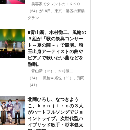
美容家でタレントのＩＫＫＯ
（64）が18日、東京・港区の新橋
グラン
■青山新、木村徹二、風輪の
３組が「歌の祭典コンサー
ト～夏の陣～」で競演。埼
玉出身アーティストの曲や
ピアノで歌いたい曲などを
熱唱。
青山新（26）、木村徹二
（34）、風輪＝拓也（39）、翔司
（41）
北岡ひろし、なつきよう
こ、ｋｅｎｊｉｒｏの３人
がハートフルソングでジョ
イントライブ。次世代型ハ
イブリッド歌手・杉本健太