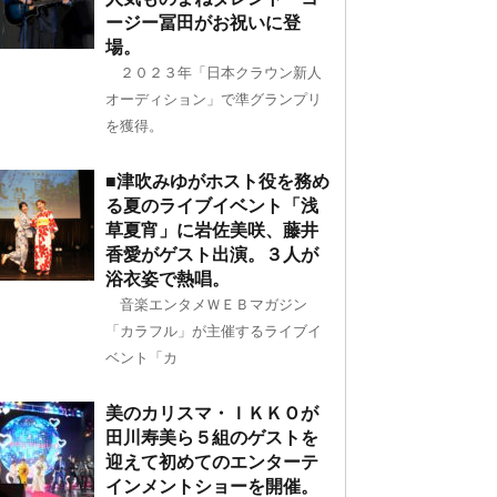
ージー冨田がお祝いに登
場。
２０２３年「日本クラウン新人
オーディション」で準グランプリ
を獲得。
■津吹みゆがホスト役を務め
る夏のライブイベント「浅
草夏宵」に岩佐美咲、藤井
香愛がゲスト出演。３人が
浴衣姿で熱唱。
音楽エンタメＷＥＢマガジン
「カラフル」が主催するライブイ
ベント「カ
美のカリスマ・ＩＫＫＯが
田川寿美ら５組のゲストを
迎えて初めてのエンターテ
インメントショーを開催。