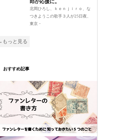
郎が応援に。
北岡ひろし、ｋｅｎｊｉｒｏ、な
つきようこの歌手３人が25日夜、
東京・
→もっと見る
おすすめ記事