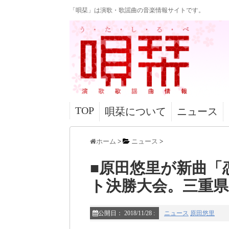
「唄栞」は演歌・歌謡曲の音楽情報サイトです。
TOP
唄栞について
ニュース
ホーム
>
ニュース
>
■原田悠里が新曲「
ト決勝大会。三重
公開日：
2018/11/28
:
ニュース
原田悠里