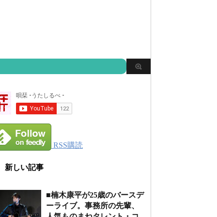
RSS購読
新しい記事
■楠木康平が25歳のバースデ
ーライブ。事務所の先輩、
人気ものまねタレント・コ