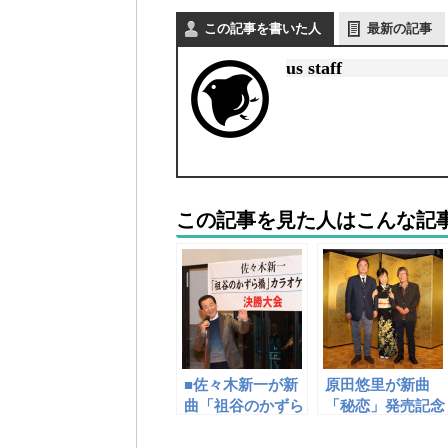
この記事を書いた人
最新の記事
us staff
この記事を見た人はこんな記
■佐々木新一が新
原田悠里が新曲
曲「祖谷のかずら
「秘恋」発売記念
橋」カラオケコン
懇親会。岡千秋さ
テスト決勝大会。
んが作曲。７月に