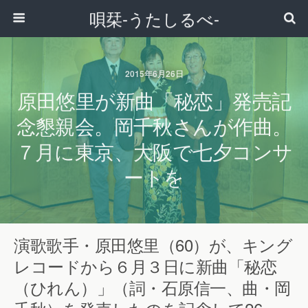
唄栞-うたしるべ-
2015年6月26日
原田悠里が新曲「秘恋」発売記
念懇親会。岡千秋さんが作曲。
７月に東京、大阪で七夕コンサ
ートを
演歌歌手・原田悠里（60）が、キング
レコードから６月３日に新曲「秘恋
（ひれん）」（詞・石原信一、曲・岡