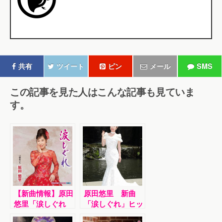
共有
ツイート
ピン
メール
SMS
この記事を見た人はこんな記事も見ていま
す。
【新曲情報】原田
原田悠里 新曲
悠里「涙しぐれ
「涙しぐれ」ヒッ
(新バージョン)」
ト御礼暑気払い懇