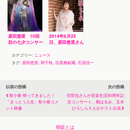
親会！作曲家・岡
千秋氏も登場
原田悠里 10回
2014年6月25
目の七夕コンサー
日、原田悠里さん
ト！16分にわた
が新曲を発売しま
り長編歌謡浪曲
した！
カテゴリー:
ニュース
「特攻の母」を披
タグ:
原田悠里
,
岡千秋
,
目黒雅叙園
,
石原信一
露
以前の投稿
次の投稿
祭小春 帰ってきました！
弦哲也さんが音楽生活50周年記
「まっとう人生」祭小春コメ
念コンサート。都はるみ、五木
ント映像
ひろしら５人がゲスト出演
唄栞とは