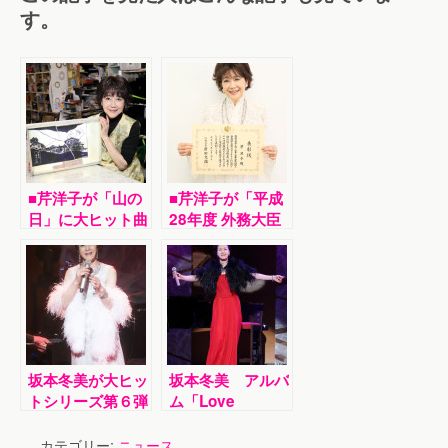
す。
■芹洋子が「山の
■芹洋子が「平成
日」に大ヒット曲
28年度 外務大臣
「坊がつる讃歌」
表彰」を受賞。山
発祥の地、大分県
をテーマにしたニ
の山荘「法華院温
ュー・アルバムを
泉山荘」に自作の
27日発売
ステンドグラス寄
贈を発表
坂本冬美が大ヒッ
坂本冬美 アルバ
トシリーズ第６弾
ム「Love
「Ｌｏｖｅ Ｓｏ
Songs」シリー
ｎｇｓ Ⅵ」発売
ズ第５弾発売記念
カテゴリー:
ニュース