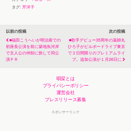
記念ライブ。話題
スペシャルライブ
タグ:
芹洋子
の「片想い～」初
披露
以前の投稿
次の投稿
■福田こうへいが明治座での
■歌手デビュー35周年の薬師丸
初座長公演を前に築地魚河岸
ひろ子がビルボードライブ東京
で主人公の仲卸に扮して同公
で２日間限りのプレミアムライ
演ＰＲ
ブ。追加公演が１月26日に
唄栞とは
プライバシーポリシー
運営会社
プレスリリース募集
スポンサーリンク