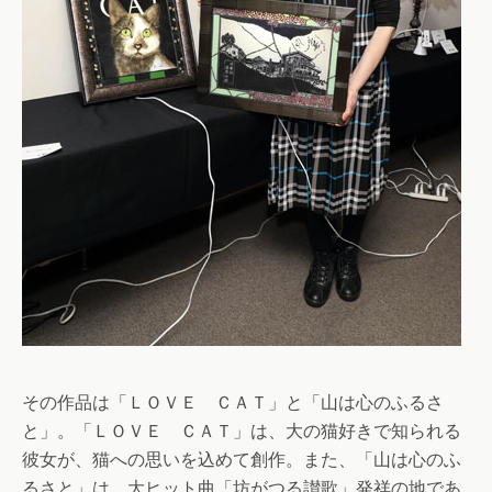
その作品は「ＬＯＶＥ ＣＡＴ」と「山は心のふるさ
と」。「ＬＯＶＥ ＣＡＴ」は、大の猫好きで知られる
彼女が、猫への思いを込めて創作。また、「山は心のふ
るさと」は、大ヒット曲「坊がつる讃歌」発祥の地であ