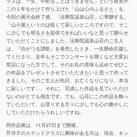
ラスは、一生、やめることはできません」という彼女が
この１年をかけて作り上げた「山は心のふるさと」を、
今回の展示会終了後、「法華院温泉山荘」に寄贈する。
「山小屋というのは暗くて寂しいところですので、そこ
に少しでも明るさを提供できればいいなと思って贈らせ
ていただくことにしました。法華院温泉山荘のご主人
は、『坊がつる讃歌』を発売したとき、一生懸命応援し
てくださり、去年もそこでコンサートを開くなど大変お
世話になった方でして、そのお礼の意味も込めてぜひこ
の作品をプレゼントさせていただきたいと思って作って
きました。そのご主人が先日、お亡くなりになり、本当
に寂しいです…。それに、完成した作品を見ていただけ
ないのがとても残念です。でも、山荘にこの作品を飾っ
ていただいて、山登りする方々に少しでも心の癒やしに
していただけたらうれしいですね」
同作品展は、11月27日まで開催。
芹洋子のステンドグラスに興味がある方は、現在、キン