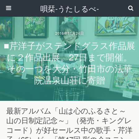
唄栞-うたしるべ-
2016年11月24日
■芹洋子がステンドグラス作品展
に２作品出展。27日まで開催。
その一つを大分・竹田市の法華
院温泉山荘に寄贈
最新アルバム「山は心のふるさと～
山の日制定記念～」（発売・キングレ
コード）が好セールス中の歌手・芹洋