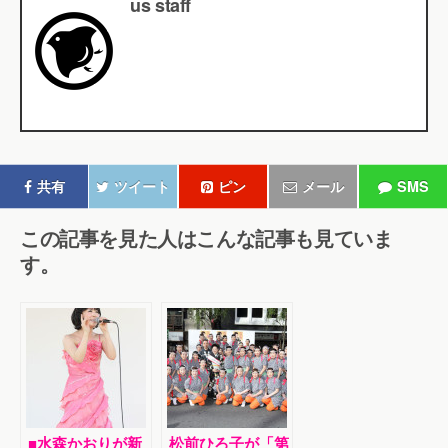
us staff
共有
ツイート
ピン
メール
SMS
この記事を見た人はこんな記事も見ていま
す。
■水森かおりが新
松前ひろ子が「第