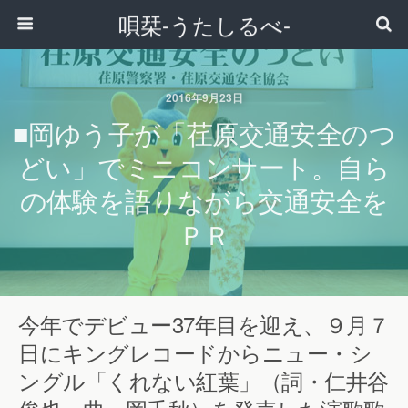
唄栞-うたしるべ-
2016年9月23日
■岡ゆう子が「荏原交通安全のつ
どい」でミニコンサート。自ら
の体験を語りながら交通安全を
ＰＲ
今年でデビュー37年目を迎え、９月７
日にキングレコードからニュー・シ
ングル「くれない紅葉」（詞・仁井谷