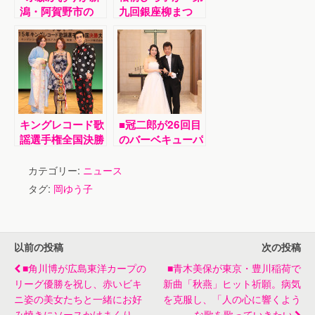
潟・阿賀野市の
九回銀座柳まつ
「第13回ふるさ
り」で新曲「銀座
とだしの風まつ
小路」でかっぽれ
り」でミニコンサ
と初共演。「櫻川
ート。猛暑の中で
流江戸芸かっぽれ
全５曲熱唱
銀座道場大使」任
命
キングレコード歌
■冠二郎が26回目
謡選手権全国決勝
のバーベキューパ
大会で川上真裕美
ーティー＆新曲発
さんがグランドチ
表会。妻・みなこ
カテゴリー:
ニュース
ャンピオン受賞。
さんのウエディン
タグ:
岡ゆう子
角川博と水城なつ
グドレス姿披露
みがゲスト出演
以前の投稿
次の投稿
■角川博が広島東洋カープの
■青木美保が東京・豊川稲荷で
リーグ優勝を祝し、赤いビキ
新曲「秋燕」ヒット祈願。病気
ニ姿の美女たちと一緒にお好
を克服し、「人の心に響くよう
み焼きにソースかけまくり
な歌を歌っていきたい