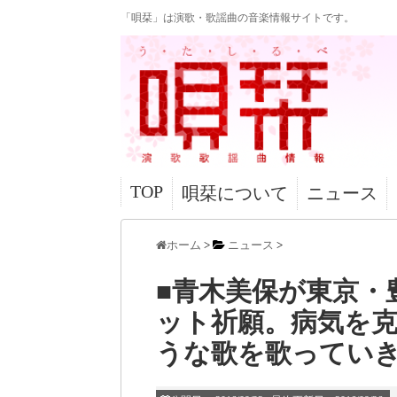
「唄栞」は演歌・歌謡曲の音楽情報サイトです。
TOP
唄栞について
ニュース
ホーム
>
ニュース
>
■青木美保が東京・
ット祈願。病気を
うな歌を歌ってい