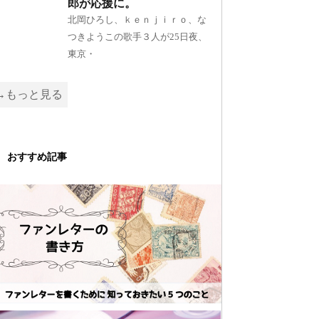
郎が応援に。
北岡ひろし、ｋｅｎｊｉｒｏ、な
つきようこの歌手３人が25日夜、
東京・
→もっと見る
おすすめ記事