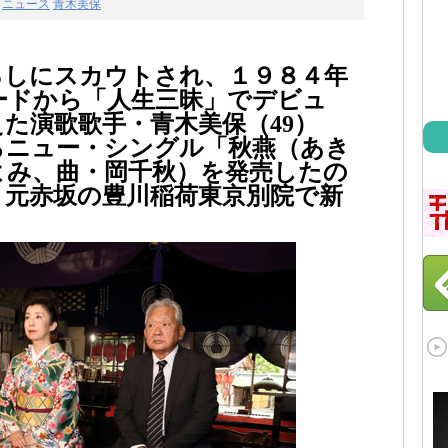
ニュース
青木美保
ろしにスカウトされ、１９８４年
ードから「人生三昧」でデビュ
えた演歌歌手・青木美保（49）
らニュー・シングル「秋燕（あき
よみ、曲・岡千秋）を発売したの
・元赤坂の豊川稲荷東京別院で新
。