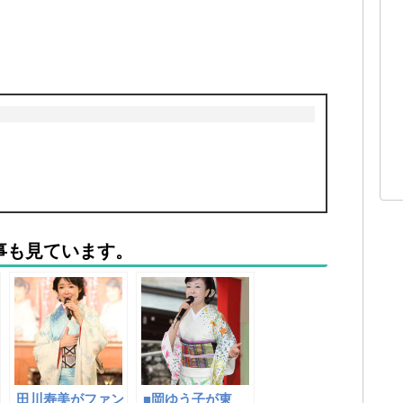
事も見ています。
田川寿美がファン
■岡ゆう子が東