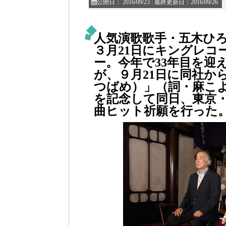
公開日：
2016/09/23
: 最終更新日：2016/09/26
人気演歌歌手・五木ひ
３月21日にキングレコ
ー。今年で33年目を迎
が、９月21日に同社か
つばめ）」（詞・麻こ
を記念して同日、東京
曲ヒット祈願を行った