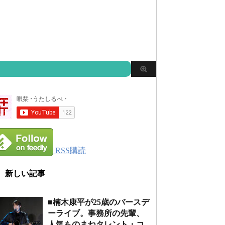
RSS購読
新しい記事
■楠木康平が25歳のバースデ
ーライブ。事務所の先輩、
人気ものまねタレント・コ