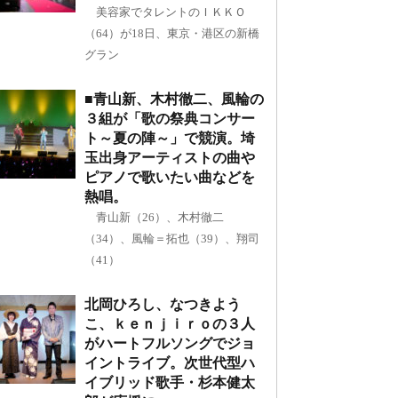
美容家でタレントのＩＫＫＯ
（64）が18日、東京・港区の新橋
グラン
■青山新、木村徹二、風輪の
３組が「歌の祭典コンサー
ト～夏の陣～」で競演。埼
玉出身アーティストの曲や
ピアノで歌いたい曲などを
熱唱。
青山新（26）、木村徹二
（34）、風輪＝拓也（39）、翔司
（41）
北岡ひろし、なつきよう
こ、ｋｅｎｊｉｒｏの３人
がハートフルソングでジョ
イントライブ。次世代型ハ
イブリッド歌手・杉本健太