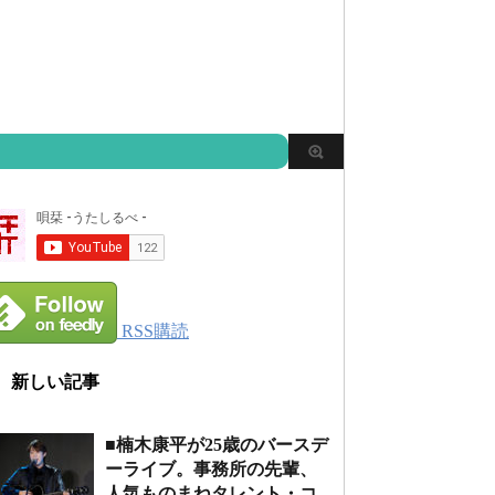
RSS購読
新しい記事
■楠木康平が25歳のバースデ
ーライブ。事務所の先輩、
人気ものまねタレント・コ