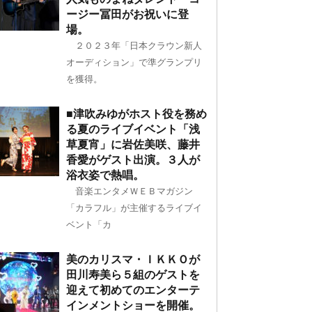
ージー冨田がお祝いに登
場。
２０２３年「日本クラウン新人
オーディション」で準グランプリ
を獲得。
■津吹みゆがホスト役を務め
る夏のライブイベント「浅
草夏宵」に岩佐美咲、藤井
香愛がゲスト出演。３人が
浴衣姿で熱唱。
音楽エンタメＷＥＢマガジン
「カラフル」が主催するライブイ
ベント「カ
美のカリスマ・ＩＫＫＯが
田川寿美ら５組のゲストを
迎えて初めてのエンターテ
インメントショーを開催。