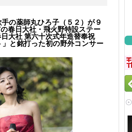
歌手の薬師丸ひろ子（５２）が９
市の春日大社・飛火野特設ステー
春日大社 第六十次式年造替奉祝
ト」と銘打った初の野外コンサー