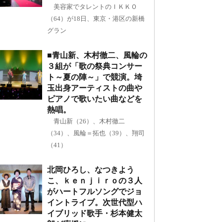
美容家でタレントのＩＫＫＯ
（64）が18日、東京・港区の新橋
グラン
■青山新、木村徹二、風輪の
３組が「歌の祭典コンサー
ト～夏の陣～」で競演。埼
玉出身アーティストの曲や
ピアノで歌いたい曲などを
熱唱。
青山新（26）、木村徹二
（34）、風輪＝拓也（39）、翔司
（41）
北岡ひろし、なつきよう
こ、ｋｅｎｊｉｒｏの３人
がハートフルソングでジョ
イントライブ。次世代型ハ
イブリッド歌手・杉本健太