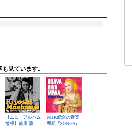
事も見ています。
【ニューアルバム
NHK総合の音楽
情報】前川 清
番組『SONGS』
「My Favorite
のアンコール放送