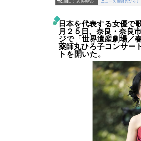
公開日：
2016/09/26
:
ニュース
薬師丸ひろ子
日本を代表する女優で
月２５日、奈良・奈良
ジで「世界遺産劇場／
薬師丸ひろ子コンサー
トを開いた。