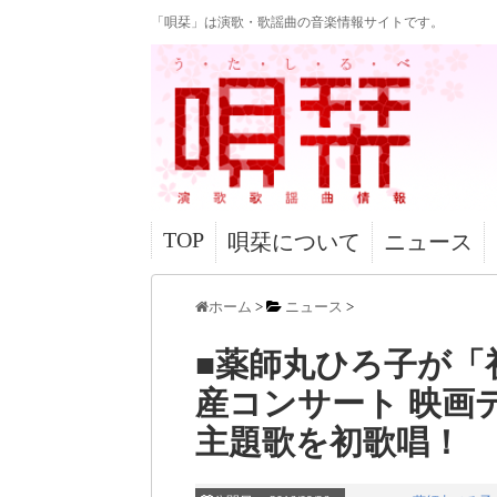
「唄栞」は演歌・歌謡曲の音楽情報サイトです。
TOP
唄栞について
ニュース
ホーム
>
ニュース
>
■薬師丸ひろ子が「
産コンサート 映画
主題歌を初歌唱！