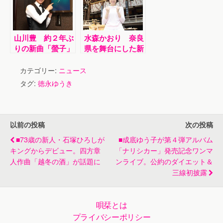
山川豊 約２年ぶ
水森かおり 奈良
りの新曲「螢子」
県を舞台にした新
発売記念イベン
曲「大和路の恋」
ト！カラオケスナ
発売記念イベント
カテゴリー:
ニュース
ック「螢子」を一
タグ:
徳永ゆうき
日限定開店
以前の投稿
次の投稿
■73歳の新人・石塚ひろしが
■成底ゆう子が第４弾アルバム
キングからデビュー。四方章
「ナリシカー」発売記念ワンマ
人作曲「越冬の酒」が話題に
ンライブ。公約のダイエット＆
三線初披露
唄栞とは
プライバシーポリシー