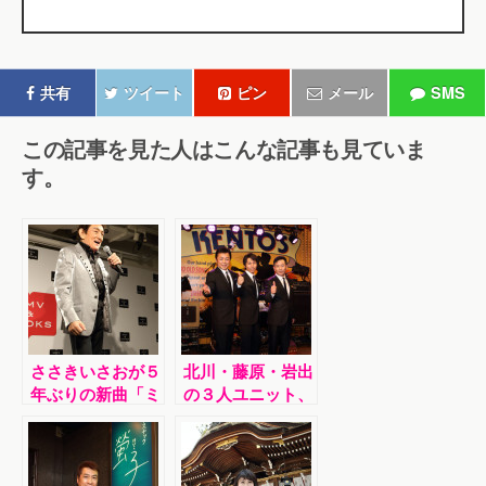
共有
ツイート
ピン
メール
SMS
この記事を見た人はこんな記事も見ていま
す。
ささきいさおが５
北川・藤原・岩出
年ぶりの新曲「ミ
の３人ユニット、
ッドナイトデカレ
ザ・キングボーイ
ンジャー～」発売
ズが新曲「涙のロ
記念イベント
ンリーボーイ」発
売記念イベント