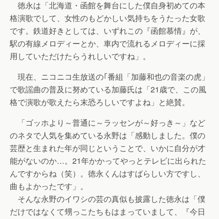
徳永は「北海道・函館を舞台にした僕自身初めての本
格演歌でして、女性のもどかしい気持ちをうたった女歌
です。鉄道好きとしては、いずれこの『函館慕情』が、
駅の有線メロディーとか、車内で流れるメロディーに採
用していただけたらうれしいですね」。
現在、ニコニコ生放送の｢番組「加藤和也の音楽の虎」
で歌謡曲の普及に努めている加藤氏は「21歳で、この風
格で演歌が歌えたら末恐ろしいですよね」と絶賛。
「ゴッホより～普通に～ラッセンが～好っき～」など
のネタで人気を集めている永野は「感動しました。僕の
芸歴と生まれた年が同じということで、いかに自分が才
能がないのか…。21年かかってやっとテレビに出られた
んですからね（笑）。徳永くんはすばらしい方ですし、
曲もよかったです」。
そんな永野のイワシの芸の真似も披露した徳永は「僕
だけではなくて甥っこたちもはまっていまして、『今日