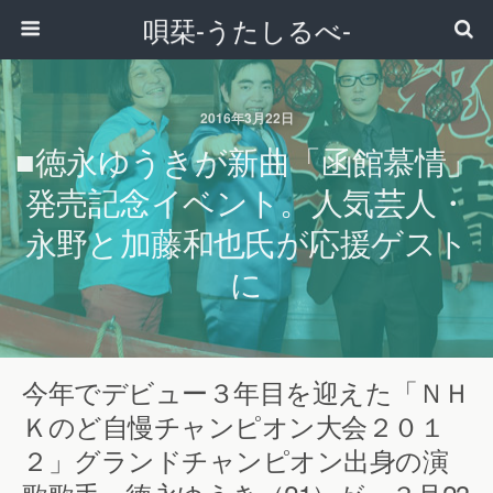
唄栞-うたしるべ-
2016年3月22日
■徳永ゆうきが新曲「函館慕情」
発売記念イベント。人気芸人・
永野と加藤和也氏が応援ゲスト
に
今年でデビュー３年目を迎えた「ＮＨ
Ｋのど自慢チャンピオン大会２０１
２」グランドチャンピオン出身の演