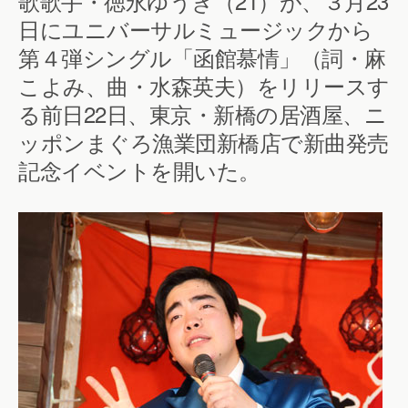
歌歌手・徳永ゆうき（21）が、３月23
日にユニバーサルミュージックから
第４弾シングル「函館慕情」（詞・麻
こよみ、曲・水森英夫）をリリースす
る前日22日、東京・新橋の居酒屋、ニ
ッポンまぐろ漁業団新橋店で新曲発売
記念イベントを開いた。