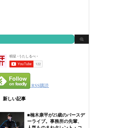
RSS購読
新しい記事
■楠木康平が25歳のバースデ
ーライブ。事務所の先輩、
人気ものまねタレント・コ