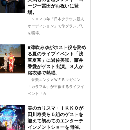
ージー冨田がお祝いに登
場。
２０２３年「日本クラウン新人
オーディション」で準グランプリ
を獲得。
■津吹みゆがホスト役を務め
る夏のライブイベント「浅
草夏宵」に岩佐美咲、藤井
香愛がゲスト出演。３人が
浴衣姿で熱唱。
音楽エンタメＷＥＢマガジン
「カラフル」が主催するライブイ
ベント「カ
美のカリスマ・ＩＫＫＯが
田川寿美ら５組のゲストを
迎えて初めてのエンターテ
インメントショーを開催。