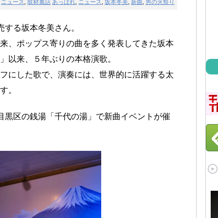
ニュース
,
取材裏話
あっぱれ
,
ニュース
,
坂本冬美
,
新曲
,
男の火祭り
発売する坂本冬美さん。
来、ポップス寄りの曲を多く発表してきた坂本
」以来、５年ぶりの本格演歌。
フにした歌で、演奏には、世界的に活躍する太
す。
・目黒区の銭湯「千代の湯」で新曲イベントが催