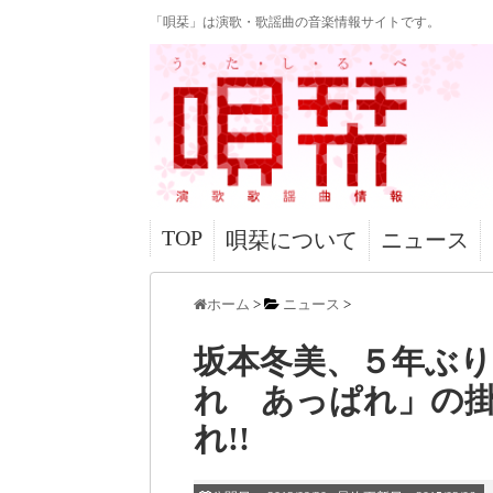
「唄栞」は演歌・歌謡曲の音楽情報サイトです。
TOP
唄栞について
ニュース
ホーム
>
ニュース
>
坂本冬美、５年ぶ
れ あっぱれ」の
れ!!