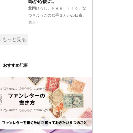
郎が応援に。
北岡ひろし、ｋｅｎｊｉｒｏ、な
つきようこの歌手３人が25日夜、
東京・
→もっと見る
おすすめ記事