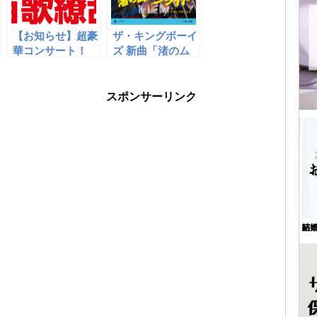
【お知らせ】超豪
ザ・キングボーイ
華コンサート！
ズ 新曲「渚のム
「テイチクアワー
ーンライト／悲し
百歌繚乱」開催
き瞳」配信中！
スポンサーリンク