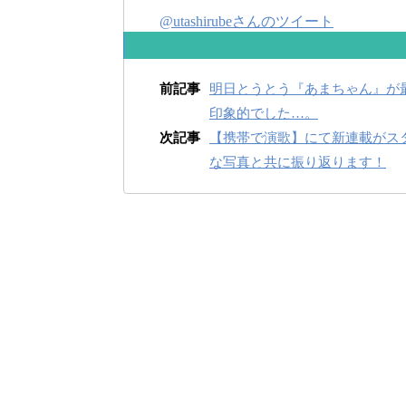
@utashirubeさんのツイート
前記事
明日とうとう『あまちゃん』が
印象的でした…。
次記事
【携帯で演歌】にて新連載がス
な写真と共に振り返ります！