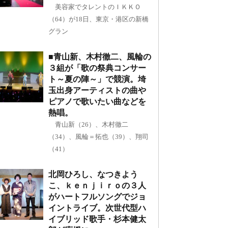
美容家でタレントのＩＫＫＯ
（64）が18日、東京・港区の新橋
グラン
■青山新、木村徹二、風輪の
３組が「歌の祭典コンサー
ト～夏の陣～」で競演。埼
玉出身アーティストの曲や
ピアノで歌いたい曲などを
熱唱。
青山新（26）、木村徹二
（34）、風輪＝拓也（39）、翔司
（41）
北岡ひろし、なつきよう
こ、ｋｅｎｊｉｒｏの３人
がハートフルソングでジョ
イントライブ。次世代型ハ
イブリッド歌手・杉本健太