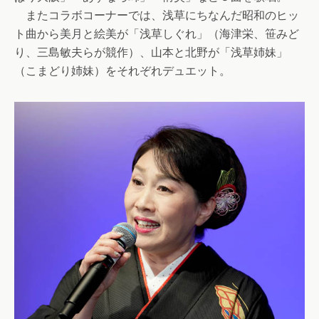
またコラボコーナーでは、浅草にちなんだ昭和のヒッ
ト曲から美月と絵美が「浅草しぐれ」（海津栄、笹みど
り、三島敏夫らが競作）、山本と北野が「浅草姉妹」
（こまどり姉妹）をそれぞれデュエット。