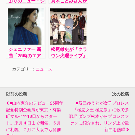
ぶりのニュー・シ
真木ことみさんが
ングル「あすなろ
新曲を発売しまし
峠」発売。新曲発
た！
表会に作詞家・高
橋直人さん、作曲
家・宮下健治さん
もお祝いに
ジェニファー 新
松尾雄史が「クラ
曲「25時のエア
ウン火曜ライブ」
ポート」配信中！
で司会に大奮闘！
ムチャぶりに応え
カテゴリー:
ニュース
てセクシーボイス
に挑戦！？
以前の投稿
次の投稿
■山内惠介のデビュー25周年
■辰巳ゆうとが女子プロレス
記念特別企画展が東京・有楽
「極悪女王 極悪祭」に歌で参
町マルイで18日からスター
戦!? ダンプ松本からプロレスフ
ト。来月４日まで開催、５月
ァンに紹介され、リング上で最
に札幌、７月に大阪でも開催
新曲を熱唱