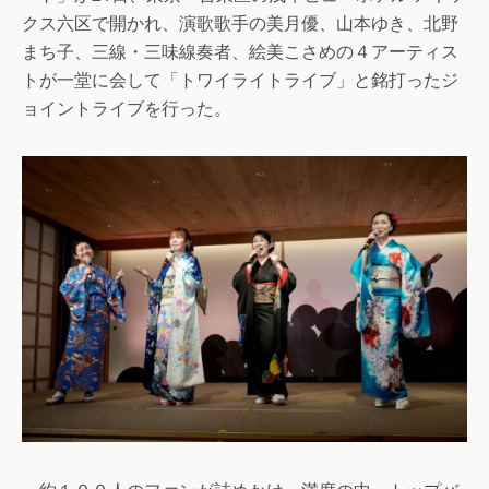
クス六区で開かれ、演歌歌手の美月優、山本ゆき、北野
まち子、三線・三味線奏者、絵美こさめの４アーティス
トが一堂に会して「トワイライトライブ」と銘打ったジ
ョイントライブを行った。