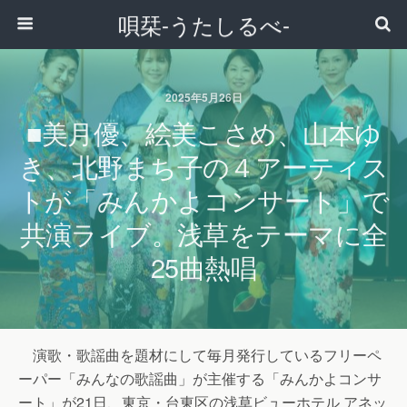
唄栞-うたしるべ-
2025年5月26日
■美月優、絵美こさめ、山本ゆ
き、北野まち子の４アーティス
トが「みんかよコンサート」で
共演ライブ。浅草をテーマに全
25曲熱唱
演歌・歌謡曲を題材にして毎月発行しているフリーペ
ーパー「みんなの歌謡曲」が主催する「みんかよコンサ
ート」が21日、東京・台東区の浅草ビューホテル アネッ