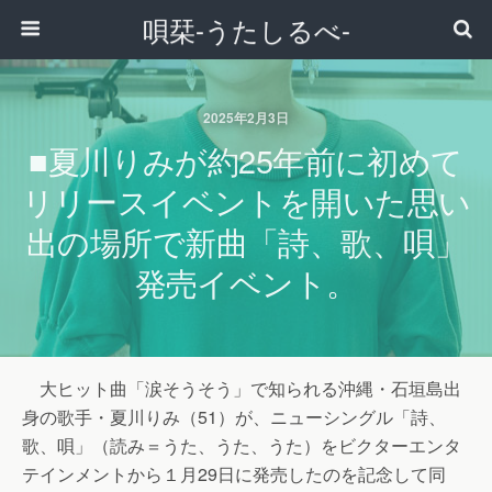
唄栞-うたしるべ-
2025年2月3日
■夏川りみが約25年前に初めて
リリースイベントを開いた思い
出の場所で新曲「詩、歌、唄」
発売イベント。
大ヒット曲「涙そうそう」で知られる沖縄・石垣島出
身の歌手・夏川りみ（51）が、ニューシングル「詩、
歌、唄」（読み＝うた、うた、うた）をビクターエンタ
テインメントから１月29日に発売したのを記念して同