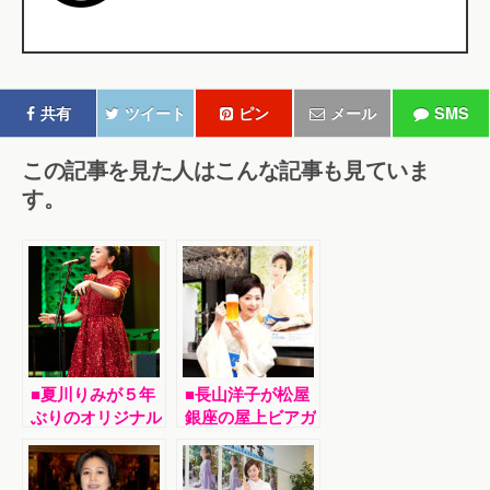
共有
ツイート
ピン
メール
SMS
この記事を見た人はこんな記事も見ていま
す。
■夏川りみが５年
■長山洋子が松屋
ぶりのオリジナル
銀座の屋上ビアガ
アルバム発売を記
ーデンで新曲「美
念して20周年コ
味しいお酒 飲め
ンサートツアーの
りゃいい」発売イ