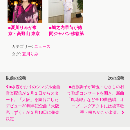
東京公演を開催。
ベント。大人の女
大阪、東京での追
性たちに向けたス
加公演も発表
トレス解消ソング
■夏川りみが東
■城之内早苗が徳
京・高野山 東京
間ジャパン移籍第
別院でデビュー
１弾「よりそい
25周年記念ファ
蛍」発売記念イベ
カテゴリー:
ニュース
ンクラブコンサー
ント。林家ペー＆
タグ:
夏川りみ
ト。22日配信の
パー子が応援に駆
新曲「詩、歌、
けつけ、振りも披
唄」を初披露。
露
以前の投稿
次の投稿
■水森かおりのシングル全曲
■石原詢子が埼玉・むさしの村
音楽配信が２月１日からスタ
で歌謡コンサートを開き、新曲
ート。「大阪」を舞台にした
「風花岬」など全10曲熱唱。オ
デビュー30周年記念曲「大阪
ープニングアクトには後輩歌
恋しずく」が３月18日に発売
手・桜ちかこが出演。
決定！