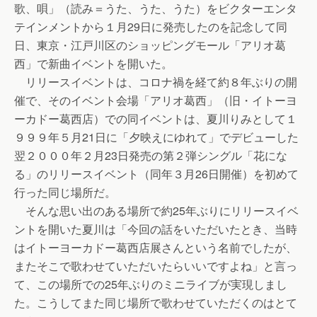
歌、唄」（読み＝うた、うた、うた）をビクターエンタ
テインメントから１月29日に発売したのを記念して同
日、東京・江戸川区のショッピングモール「アリオ葛
西」で新曲イベントを開いた。
リリースイベントは、コロナ禍を経て約８年ぶりの開
催で、そのイベント会場「アリオ葛西」（旧・イトーヨ
ーカドー葛西店）での同イベントは、夏川りみとして１
９９９年５月21日に「夕映えにゆれて」でデビューした
翌２０００年２月23日発売の第２弾シングル「花にな
る」のリリースイベント（同年３月26日開催）を初めて
行った同じ場所だ。
そんな思い出のある場所で約25年ぶりにリリースイベ
ントを開いた夏川は「今回の話をいただいたとき、当時
はイトーヨーカドー葛西店展さんという名前でしたが、
またそこで歌わせていただいたらいいですよね」と言っ
て、この場所での25年ぶりのミニライブが実現しまし
た。こうしてまた同じ場所で歌わせていただくのはとて