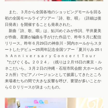
また、３月から全国各地のショッピングモールを回る
初の全国モールライブツアー「詩、歌、唄」（詳細は後
日発表）を開催することも発表された。
新曲「詩、歌、唄」は、鮎川めぐみが作詞、平井夏美
が作曲、星勝が編曲を手がけた作品で、昨年５月に配信
リリース。昨年６月29日の神奈川・関内ホールからスタ
ートしたデビュー25周年記念全国ツアー「夏川りみ 25ｔ
ｈ Ａｎｎｉｖｅｒｓａｒｙ Ｃｏｎｃｅｒｔ Ｔｏｕｒ
〝たびぐくる〟２０２４」（残りは２月15日の東京・ル
ネこだいら、３月２日の沖縄・石垣市民会館 大ホールの
２カ所）でピアノバージョンとして披露してきたところ
来場者たちの間で大きな反響を呼び、要望が多いことか
らＣＤリリースが決まったもの。