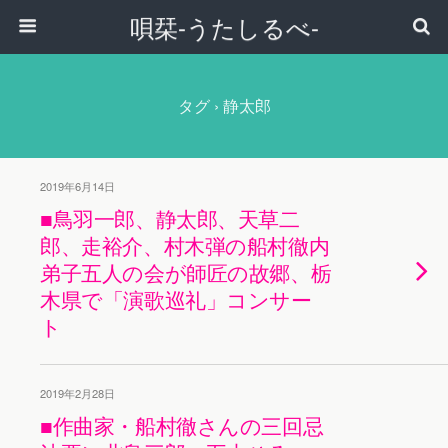
唄栞-うたしるべ-
タグ › 静太郎
2019年6月14日
■鳥羽一郎、静太郎、天草二
郎、走裕介、村木弾の船村徹内
弟子五人の会が師匠の故郷、栃
木県で「演歌巡礼」コンサー
ト
2019年2月28日
■作曲家・船村徹さんの三回忌