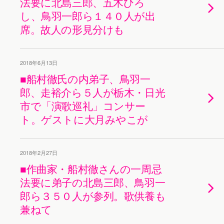
法要に北島三郎、五木ひろ
し、鳥羽一郎ら１４０人が出
席。故人の形見分けも
2018年6月13日
■船村徹氏の内弟子、鳥羽一
郎、走裕介ら５人が栃木・日光
市で「演歌巡礼」コンサー
ト。ゲストに大月みやこが
2018年2月27日
■作曲家・船村徹さんの一周忌
法要に弟子の北島三郎、鳥羽一
郎ら３５０人が参列。歌供養も
兼ねて