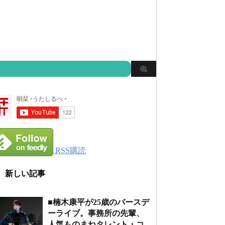
RSS購読
新しい記事
■楠木康平が25歳のバースデ
ーライブ。事務所の先輩、
人気ものまねタレント・コ