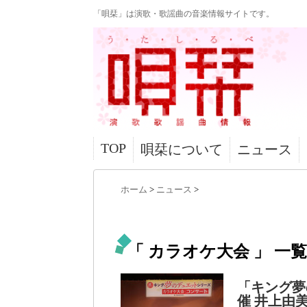
「唄栞」は演歌・歌謡曲の音楽情報サイトです。
TOP
唄栞について
ニュース
ホーム
>
ニュース
>
「 カラオケ大会 」 一覧
「キング夢
催 井上由