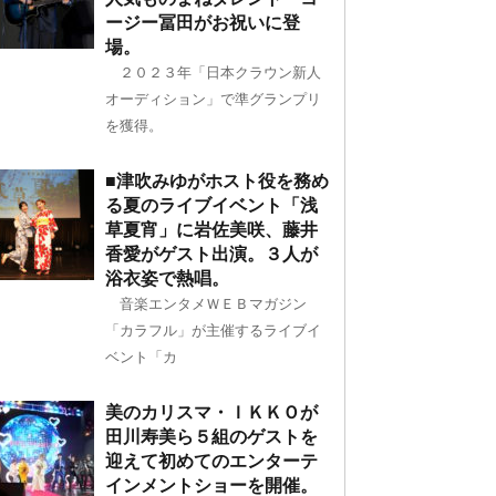
ージー冨田がお祝いに登
場。
２０２３年「日本クラウン新人
オーディション」で準グランプリ
を獲得。
■津吹みゆがホスト役を務め
る夏のライブイベント「浅
草夏宵」に岩佐美咲、藤井
香愛がゲスト出演。３人が
浴衣姿で熱唱。
音楽エンタメＷＥＢマガジン
「カラフル」が主催するライブイ
ベント「カ
美のカリスマ・ＩＫＫＯが
田川寿美ら５組のゲストを
迎えて初めてのエンターテ
インメントショーを開催。