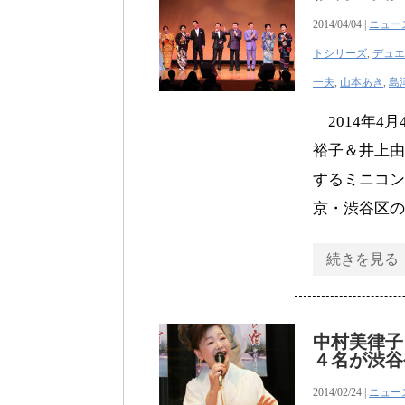
2014/04/04 |
ニュー
トシリーズ
,
デュエ
一夫
,
山本あき
,
島
2014年4
裕子＆井上由
するミニコン
京・渋谷区の
続きを見る
中村美律
４名が渋谷
2014/02/24 |
ニュー