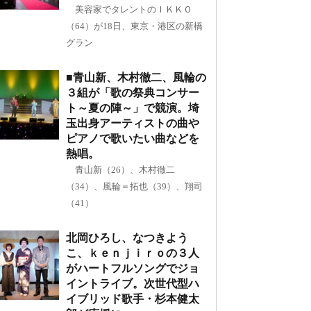
美容家でタレントのＩＫＫＯ
（64）が18日、東京・港区の新橋
グラン
■青山新、木村徹二、風輪の
３組が「歌の祭典コンサー
ト～夏の陣～」で競演。埼
玉出身アーティストの曲や
ピアノで歌いたい曲などを
熱唱。
青山新（26）、木村徹二
（34）、風輪＝拓也（39）、翔司
（41）
北岡ひろし、なつきよう
こ、ｋｅｎｊｉｒｏの３人
がハートフルソングでジョ
イントライブ。次世代型ハ
イブリッド歌手・杉本健太