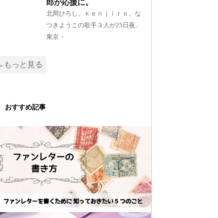
郎が応援に。
北岡ひろし、ｋｅｎｊｉｒｏ、な
つきようこの歌手３人が25日夜、
東京・
→もっと見る
おすすめ記事