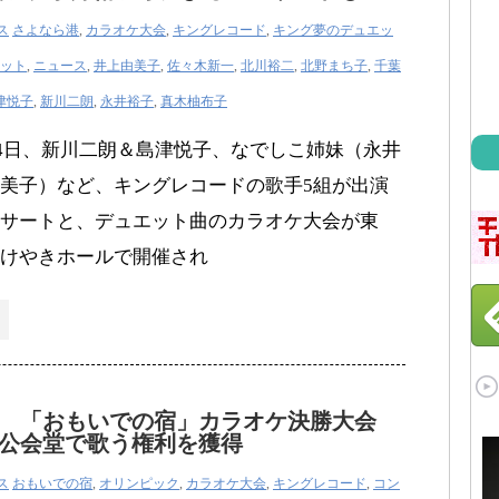
ス
さよなら港
,
カラオケ大会
,
キングレコード
,
キング夢のデュエッ
ット
,
ニュース
,
井上由美子
,
佐々木新一
,
北川裕二
,
北野まち子
,
千葉
津悦子
,
新川二朗
,
永井裕子
,
真木柚布子
月4日、新川二朗＆島津悦子、なでしこ姉妹（永井
美子）など、キングレコードの歌手5組が出演
サートと、デュエット曲のカラオケ大会が東
けやきホールで開催され
子 「おもいでの宿」カラオケ決勝大会
公会堂で歌う権利を獲得
ス
おもいでの宿
,
オリンピック
,
カラオケ大会
,
キングレコード
,
コン