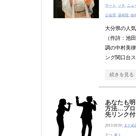
サート
,
ソチ
,
ニュ
公会堂
,
湯布院
,
由
大分県の人気
（作詩：池田
調の中村美律
ング関口台ス
続きを見る
あなたも明
方法…プロ
先リンク付
2013/10/29 |
まとめ
立つ
,
新人