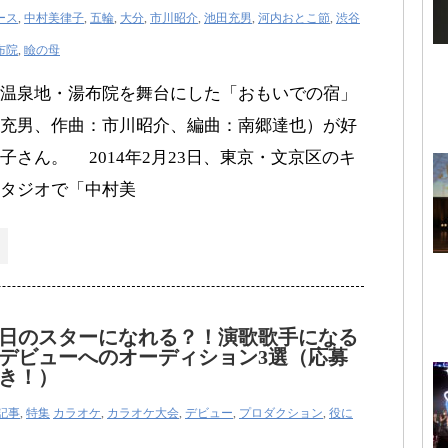
ース
,
中村美律子
,
五輪
,
大分
,
市川昭介
,
池田充男
,
河内おとこ節
,
渋谷
布院
,
瞼の母
温泉地・湯布院を舞台にした「おもいでの宿」
充男、作曲：市川昭介、編曲：南郷達也）が好
子さん。 2014年2月23日、東京・文京区のキ
タジオで「中村美
日のスターになれる？！演歌歌手になる
デビューへのオーディション3選（応募
き！）
記事
,
特集
カラオケ
,
カラオケ大会
,
デビュー
,
プロダクション
,
役に