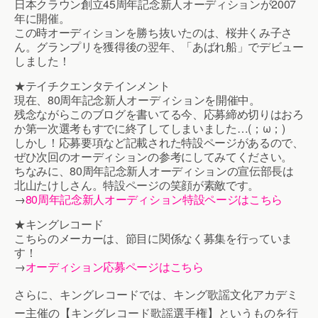
日本クラウン創立45周年記念新人オーディションが2007
年に開催。
この時オーディションを勝ち抜いたのは、桜井くみ子さ
ん。グランプリを獲得後の翌年、「あばれ船」でデビュー
しました！
★テイチクエンタテインメント
現在、80周年記念新人オーディションを開催中。
残念ながらこのブログを書いてる今、応募締め切りはおろ
か第一次選考もすでに終了してしまいました…(；ω；)
しかし！応募要項など記載された特設ページがあるので、
ぜひ次回のオーディションの参考にしてみてください。
ちなみに、80周年記念新人オーディションの宣伝部長は
北山たけしさん。特設ページの笑顔が素敵です。
→
80周年記念新人オーディション特設ページはこちら
★キングレコード
こちらのメーカーは、節目に関係なく募集を行っていま
す！
→
オーディション応募ページはこちら
さらに、キングレコードでは、キング歌謡文化アカデミ
ー主催の【キングレコード歌謡選手権】というものを行