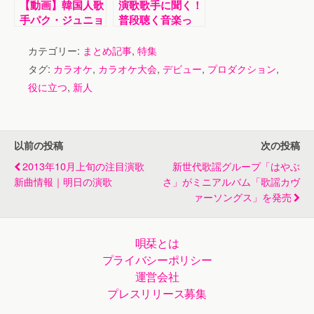
【動画】韓国人歌
演歌歌手に聞く！
手パク・ジュニョ
普段聴く音楽っ
ンが赤穂観光大使
て…？パク・ジュ
に選ばれた意外な
ニョンさんの気に
カテゴリー:
まとめ記事
,
特集
理由とは？
なる“プレイリス
タグ:
カラオケ
,
カラオケ大会
,
デビュー
,
プロダクション
,
ト”を公開♪
役に立つ
,
新人
以前の投稿
次の投稿
2013年10月上旬の注目演歌
新世代歌謡グループ「はやぶ
新曲情報｜明日の演歌
さ」がミニアルバム「歌謡カヴ
ァーソングス」を発売
唄栞とは
プライバシーポリシー
運営会社
プレスリリース募集