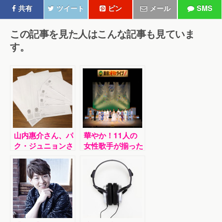
共有
ツイート
ピン
メール
SMS
この記事を見た人はこんな記事も見ていま
す。
山内惠介さん、パ
華やか！11人の
ク・ジュニョンさ
女性歌手が揃った
んプレゼントキャ
101回目の東京演
ンペーン当選者が
歌ライブ
決定しました！