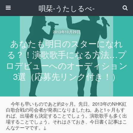
唄栞-うたしるべ-
2013年10月29日
あなたも明日のスターになれ
る？！演歌歌手になる方法…プ
ロデビューへのオーディション
3選（応募先リンク付き！）
今年も早いものであと約2ヶ月。先日、2013年のNHK紅
白歌合戦の司会者が発表になりましたね。あと1ヶ月もす
れば、出場者も決定することでしょう。演歌歌手も多く出
場することでしょう。それはさておき、今日書く記事はこ
んなテーマです。↓