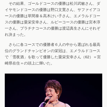
その結果、ゴールドコースの優勝は松川武敏さん、ダ
イヤモンドコースの優勝は野口文寛さん、サファイアコ
ースの優勝は草間泰＆高木けい子さん、エメラルドコー
スの優勝は粟栄安幸さん、ルビーコースの優勝は宮本淳
一さん、プラチナコースの優勝は渡辺真生さんにそれぞ
れ決まった。
さらに各コースでの優勝者６人の中から選ばれる最高
位のグランドチャンピオンの栄冠は、エメラルドコース
で「雪夜酒」を歌って優勝した粟栄安幸さん（62）＝宮
崎県在住＝の頭上に輝いた。