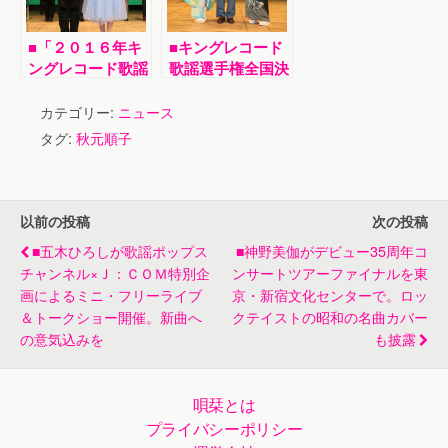
鈴さんが受賞
■「２０１６年キ
■キングレコード
ングレコード歌謡
歌謡選手権全国決
選手権全国決勝大
勝大会の２０１７
会」のグランドチ
年度グランドチャ
カテゴリー:
ニュース
ャンピオンは17
ンピオンは小笠原
タグ:
秋元順子
歳の佐藤亜蘭さん
茂夫さんに決定。
に決定。福田こう
三笠優子、水城な
へい、丘みどりが
つみがゲスト出演
ゲスト出演
以前の投稿
次の投稿
■五木ひろしが歌謡ポップス
■神野美伽がデビュー35周年コ
チャンネル×Ｊ：ＣＯＭ特別企
ンサートツアーファイナルを東
画によるミニ・フリーライブ
京・新宿文化センターで。ロッ
＆トークショー開催。新曲へ
クテイストの昭和の名曲カバー
の意気込みを
も披露
唄栞とは
プライバシーポリシー