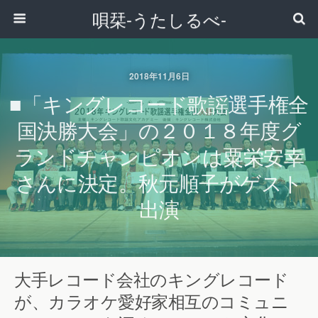
唄栞-うたしるべ-
2018年11月6日
■「キングレコード歌謡選手権全
国決勝大会」の２０１８年度グ
ランドチャンピオンは粟栄安幸
さんに決定。秋元順子がゲスト
出演
大手レコード会社のキングレコード
が、カラオケ愛好家相互のコミュニ