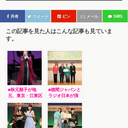
共有
ツイート
ピン
メール
SMS
この記事を見た人はこんな記事も見ていま
す。
■秋元順子が地
■徳間ジャパンと
元、東京・江東区
ラジオ日本が演
のティアラこうと
歌・歌謡曲新人ア
うでバースデーラ
ーティストオーデ
イブ。「愛のまま
ィション。グラン
で…」から10年
プリは和歌山在住
が
の21歳、末吉実