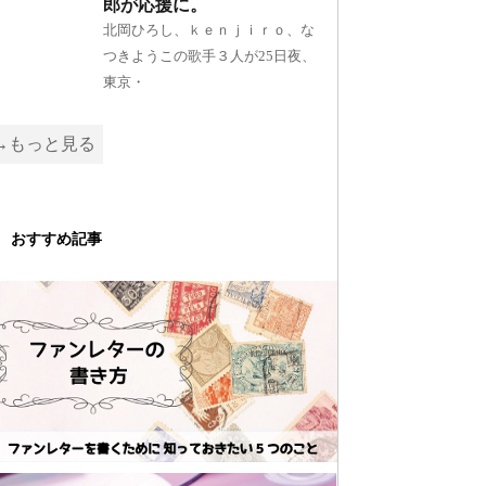
郎が応援に。
北岡ひろし、ｋｅｎｊｉｒｏ、な
つきようこの歌手３人が25日夜、
東京・
→もっと見る
おすすめ記事