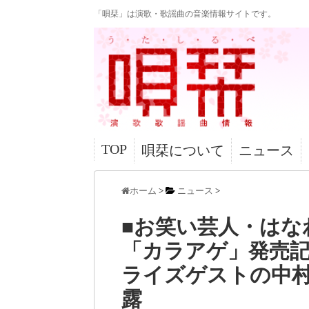
「唄栞」は演歌・歌謡曲の音楽情報サイトです。
TOP
唄栞について
ニュース
ホーム
>
ニュース
>
■お笑い芸人・はな
「カラアゲ」発売
ライズゲストの中
露