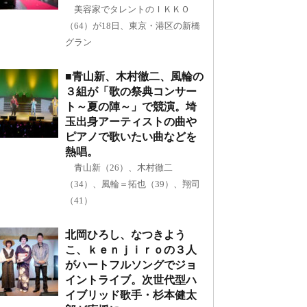
美容家でタレントのＩＫＫＯ
（64）が18日、東京・港区の新橋
グラン
■青山新、木村徹二、風輪の
３組が「歌の祭典コンサー
ト～夏の陣～」で競演。埼
玉出身アーティストの曲や
ピアノで歌いたい曲などを
熱唱。
青山新（26）、木村徹二
（34）、風輪＝拓也（39）、翔司
（41）
北岡ひろし、なつきよう
こ、ｋｅｎｊｉｒｏの３人
がハートフルソングでジョ
イントライブ。次世代型ハ
イブリッド歌手・杉本健太