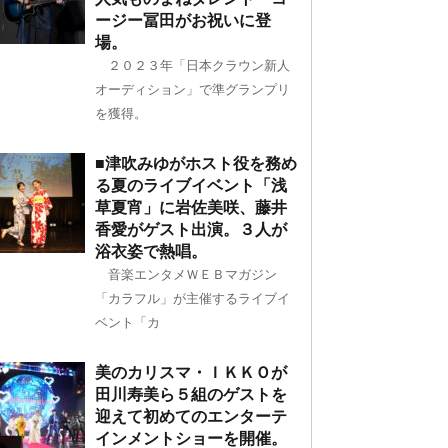
ージー冨田がお祝いに登
場。
２０２３年「日本クラウン新人
オーディション」で準グランプリ
を獲得。
■津吹みゆがホスト役を務め
る夏のライブイベント「浅
草夏宵」に岩佐美咲、藤井
香愛がゲスト出演。３人が
浴衣姿で熱唱。
音楽エンタメＷＥＢマガジン
「カラフル」が主催するライブイ
ベント「カ
美のカリスマ・ＩＫＫＯが
田川寿美ら５組のゲストを
迎えて初めてのエンターテ
インメントショーを開催。