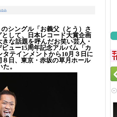
あゆみ
りのシングル「お義父（とう）さ
グとして、日本レコード大賞企画
大きな話題を呼んだお笑い芸人・
デビュー15周年記念アルバム「カ
タテインメントから10月３日に
同８日、東京・赤坂の草月ホール
いた。