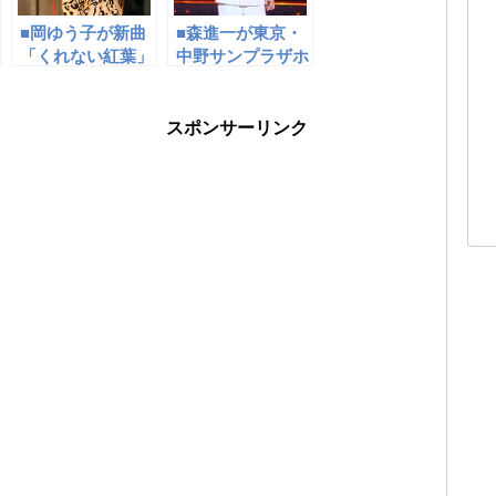
■岡ゆう子が新曲
■森進一が東京・
「くれない紅葉」
中野サンプラザホ
ミニコンサート＆
ールでコンサー
岡千秋カラオケレ
ト。長男・Ｔａｋ
ッスン会。最高齢
ａから「父の日」
スポンサーリンク
94歳も参加
への異例の感謝コ
メント