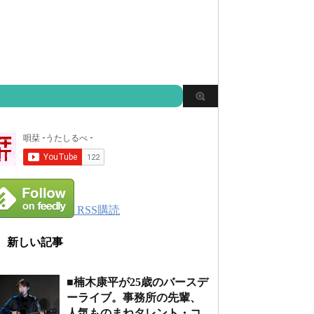
RSS購読
新しい記事
■楠木康平が25歳のバースデ
ーライブ。事務所の先輩、
人気ものまねタレント・コ