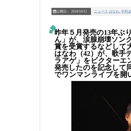
公開日：
2018/10/12
:
ニュース
はなわ
,
中村
昨年５月発売の13年ぶ
ん」が、涙腺崩壊ソン
賞を受賞するなどして
はなわ（42）が、歌手
ラアゲ」をビクターエン
発売したのを記念して
でワンマンライブを開