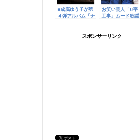
■成底ゆう子が第
お笑い芸人「U字
４弾アルバム「ナ
工事」ムード歌謡
リシカー」発売記
曲を発売！ ボケ
念ワンマンライ
担当益子卓郎がメ
ブ。公約のダイエ
インヴォーカルの
スポンサーリンク
ット＆三線初披露
真面目なムード歌
謡曲！ ニッポン
放送「高田文夫の
ラジオビバリー昼
ズ」30年記念と
して