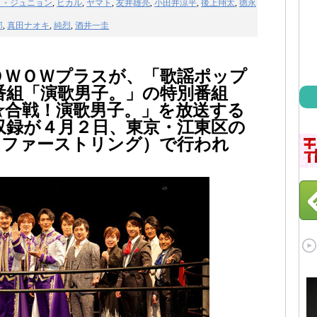
ク・ジュニョン
,
ヒカル
,
ヤマト
,
友井雄亮
,
小田井涼平
,
後上翔太
,
徳永
郎
,
真田ナオキ
,
純烈
,
酒井一圭
ＯＷＯＷプラスが、「歌謡ポップ
番組「演歌男子。」の特別番組
☆合戦！演歌男子。」を放送する
収録が４月２日、東京・江東区の
（ファーストリング）で行われ