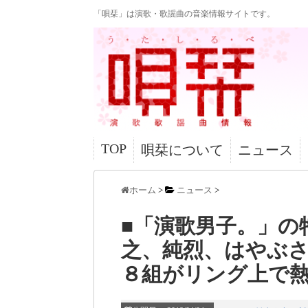
「唄栞」は演歌・歌謡曲の音楽情報サイトです。
TOP
唄栞について
ニュース
ホーム
>
ニュース
>
■「演歌男子。」の
之、純烈、はやぶ
８組がリング上で