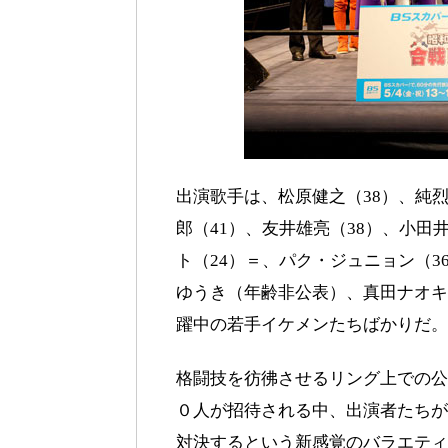
出演歌手は、松原健之（38）、純烈
郎（41）、友井雄亮（38）、小田
ト（24）＝、パク・ジュニョン（3
ゆうき（年齢非公表）、真田ナオキ
躍中の若手イケメンたちばかりだ。
格闘技を彷彿させるリング上での公
０人が招待される中、出演者たちが
対決するという新感覚のバラエティ