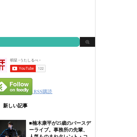
RSS購読
新しい記事
■楠木康平が25歳のバースデ
ーライブ。事務所の先輩、
人気ものまねタレント・コ