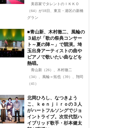
美容家でタレントのＩＫＫＯ
（64）が18日、東京・港区の新橋
グラン
■青山新、木村徹二、風輪の
３組が「歌の祭典コンサー
ト～夏の陣～」で競演。埼
玉出身アーティストの曲や
ピアノで歌いたい曲などを
熱唱。
青山新（26）、木村徹二
（34）、風輪＝拓也（39）、翔司
（41）
北岡ひろし、なつきよう
こ、ｋｅｎｊｉｒｏの３人
がハートフルソングでジョ
イントライブ。次世代型ハ
イブリッド歌手・杉本健太