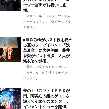
ージー冨田がお祝いに登
場。
２０２３年「日本クラウン新人
オーディション」で準グランプリ
を獲得。
■津吹みゆがホスト役を務め
る夏のライブイベント「浅
草夏宵」に岩佐美咲、藤井
香愛がゲスト出演。３人が
浴衣姿で熱唱。
音楽エンタメＷＥＢマガジン
「カラフル」が主催するライブイ
ベント「カ
美のカリスマ・ＩＫＫＯが
田川寿美ら５組のゲストを
迎えて初めてのエンターテ
インメントショーを開催。