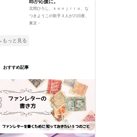
郎が応援に。
北岡ひろし、ｋｅｎｊｉｒｏ、な
つきようこの歌手３人が25日夜、
東京・
→もっと見る
おすすめ記事