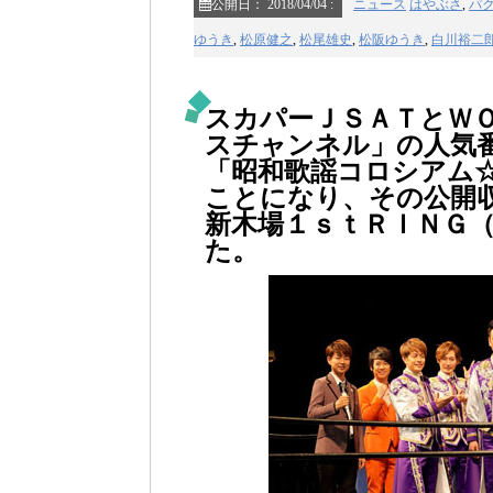
公開日：
2018/04/04
:
ニュース
はやぶさ
,
パ
ゆうき
,
松原健之
,
松尾雄史
,
松阪ゆうき
,
白川裕二
スカパーＪＳＡＴとＷ
スチャンネル」の人気
「昭和歌謡コロシアム
ことになり、その公開
新木場１ｓｔＲＩＮＧ
た。