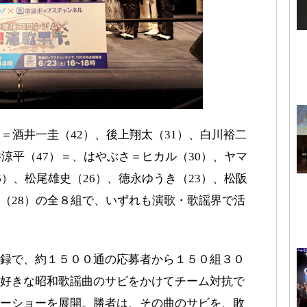
＝酒井一圭（42）、後上翔太（31）、白川裕二
井涼平（47）＝、はやぶさ＝ヒカル（30）、ヤマ
6）、松尾雄史（26）、徳永ゆうき（23）、松阪
（28）の全８組で、いずれも演歌・歌謡界で活
録で、約１５００通の応募者から１５０組３０
好きな昭和歌謡曲のサビをかけてチーム対抗で
ーショーを展開。勝者は、その曲のサビを、敗