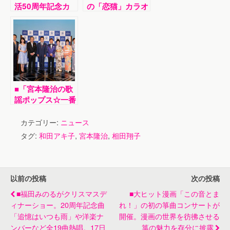
活50周年記念カ
の「恋猫」カラオ
ラオケ大会＆コン
ケグランプリ決勝
サート。コンサー
大会。川田浩行・
トでは、愛妻・み
恵美子さん夫婦が
なこさんが冠の顔
グランプリ受賞
の汗を拭き、客席
に礼も
■「宮本隆治の歌
謡ポップス☆一番
星」がリニューア
ル。橋幸夫と新ア
カテゴリー:
ニュース
シスタントの相田
タグ:
和田アキ子
,
宮本隆治
,
相田翔子
翔子が「いつでも
夢を」を初デュエ
ット
以前の投稿
次の投稿
■福田みのるがクリスマスデ
■大ヒット漫画「この音とま
ィナーショー。20周年記念曲
れ！」の初の箏曲コンサートが
「追憶はいつも雨」や洋楽ナ
開催。漫画の世界を彷彿させる
ンバーなど全19曲熱唱。17日
箏の魅力を存分に披露