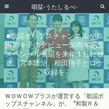
唄栞-うたしるべ-
2017年12月20日
■歌謡ポップスチャンネルが和
田アキ子のデビュー50周年記念
スペシャル番組を来年１月に放
送。宮本隆治、相田翔子とロケ
収録を
ＷＯＷＯＷプラスが運営する「歌謡ポ
ップスチャンネル」が、〝和製Ｒ＆