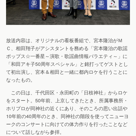
放送内容は、オリジナルの看板番組で、宮本隆治がＭ
Ｃ、相田翔子がアシスタントを務める「宮本隆治の歌謡
ポップス☆一番星～演歌・歌謡曲情報バラエティ～」に
「和田アキ子50周年スペシャル」と銘打ってゲストとし
て初出演し、宮本＆相田と一緒に都内ロケを行うことに
なったもの。
この日は、千代田区・永田町の「日枝神社」からロケ
をスタート。50年前、上京してきたとき、所属事務所・
ホリプロが同神社の近くにあり、そのころの思い出話や
10年前の40周年のとき、同神社の階段を使ってニューヨ
ークのコンサートに向けての体力作りを行ったことなど
について話しながら参拝。