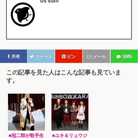
us staff
共有
ツイート
ピン
メール
SMS
この記事を見た人はこんな記事も見ていま
す。
■冠二郎が歌手生
■ユキ＆リュウジ