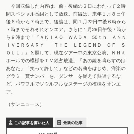
今回収録した内容は、前・後編の２日にわたって２時
間スペシャル番組として放送。前編は、来年１月８日午
後６時から７時まで、後編は、同１月22日午後６時から
７時までそれぞれオンエア。さらに１月29日午後７時か
ら９時まで「『ＡＫＩＫＯ ＷＡＤＡ 50ｔｈ ＡＮＮ
ＩＶＥＲＳＡＲＹ 「ＴＨＥ ＬＥＧＥＮＤ ＯＦ Ｓ
ＯＵＬ」』と題して、現在ツアー中の東京公演、ＮＨＫ
ホールでの模様をＴＶ独占放送。「あの鐘を鳴らすのは
あなた」「笑って許して」などの名曲をはじめ、洋楽の
グラミー賞ナンバーを、ダンサーを従えて熱唱するな
ど、パワフルでソウルフルなステージの模様をオンエ
ア。
（サンニュース）
この記事を書いた人
最新の記事