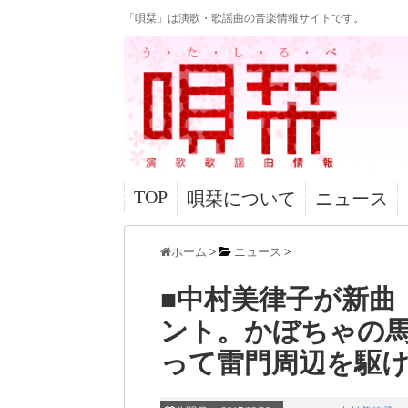
「唄栞」は演歌・歌謡曲の音楽情報サイトです。
TOP
唄栞について
ニュース
ホーム
>
ニュース
>
■中村美律子が新曲
ント。かぼちゃの
って雷門周辺を駆