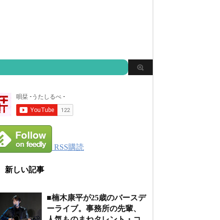
RSS購読
新しい記事
■楠木康平が25歳のバースデ
ーライブ。事務所の先輩、
人気ものまねタレント・コ