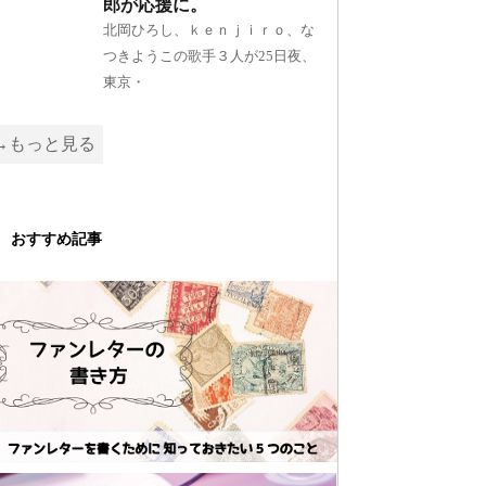
郎が応援に。
北岡ひろし、ｋｅｎｊｉｒｏ、な
つきようこの歌手３人が25日夜、
東京・
→もっと見る
おすすめ記事