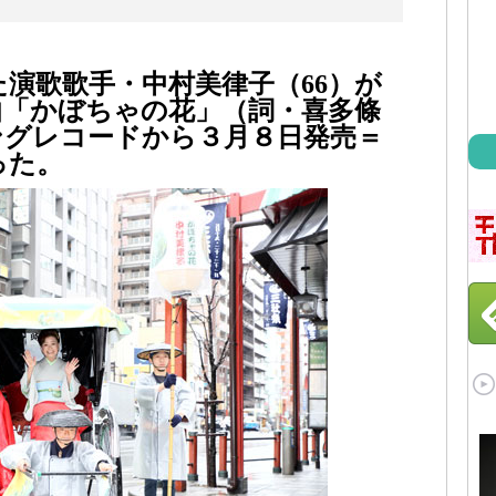
た演歌歌手・中村美律子（66）が
曲「かぼちゃの花」（詞・喜多條
ングレコードから３月８日発売＝
った。