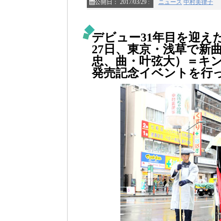
公開日：
2017/03/29
:
ニュース
中村美律子
デビュー31年目を迎え
27日、東京・浅草で新
忠、曲・叶弦大）＝キ
発売記念イベントを行