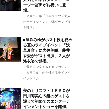
ージー冨田がお祝いに登
場。
２０２３年「日本クラウン新人
オーディション」で準グランプリ
を獲得。
■津吹みゆがホスト役を務め
る夏のライブイベント「浅
草夏宵」に岩佐美咲、藤井
香愛がゲスト出演。３人が
浴衣姿で熱唱。
音楽エンタメＷＥＢマガジン
「カラフル」が主催するライブイ
ベント「カ
美のカリスマ・ＩＫＫＯが
田川寿美ら５組のゲストを
迎えて初めてのエンターテ
インメントショーを開催。