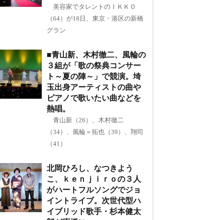
美容家でタレントのＩＫＫＯ
（64）が18日、東京・港区の新橋
グラン
■青山新、木村徹二、風輪の
３組が「歌の祭典コンサー
ト～夏の陣～」で競演。埼
玉出身アーティストの曲や
ピアノで歌いたい曲などを
熱唱。
青山新（26）、木村徹二
（34）、風輪＝拓也（39）、翔司
（41）
北岡ひろし、なつきよう
こ、ｋｅｎｊｉｒｏの３人
がハートフルソングでジョ
イントライブ。次世代型ハ
イブリッド歌手・杉本健太