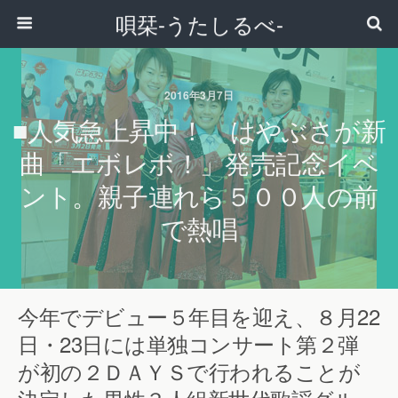
唄栞-うたしるべ-
2016年3月7日
■人気急上昇中！ はやぶさが新
曲「エボレボ！」発売記念イベ
ント。親子連れら５００人の前
で熱唱
今年でデビュー５年目を迎え、８月22
日・23日には単独コンサート第２弾
が初の２ＤＡＹＳで行われることが