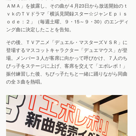
ＡＭＡ」を披露し、その曲が４月23日から放送開始のｔ
ｖｋのＴＶドラマ「横浜見聞録スター☆ジャンＥｐｉｓ
ｏｄｅ：２」（毎週土曜、９・15～９・30）のエンディ
ング曲に決定したことを告知。
その後、ＴＶアニメ「デュエル・マスターズＶＳＲ」に
登場するマスコットキャラクター「デュエマウス」が登
場。メンバー３人が客席に向かって呼びかけ、７人のち
びっ子をステージに上げ、客席を交えて「エボレボ！」
振付練習した後、ちびっ子たちと一緒に踊りながら同曲
の全３曲を熱唱。