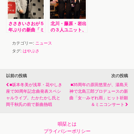
コンサートが決
定！
ささきいさおが５
北川・藤原・岩出
年ぶりの新曲「ミ
の３人ユニット、
ッドナイトデカレ
ザ・キングボーイ
ンジャー～」発売
ズが新曲「涙のロ
カテゴリー:
ニュース
記念イベント
ンリーボーイ」発
タグ:
はやぶさ
売記念イベント
以前の投稿
次の投稿
■坂本冬美が浅草・花やしき
■35周年の原田悠里が、湯島天
座で30周年記念曲発表スペシ
神で北島三郎プロデュースの新
ャルライブ。たかたかし氏と
曲「女‥みぞれ雨」ヒット祈願
岡千秋氏の前で新曲熱唱
＆ミニコンサート
唄栞とは
プライバシーポリシー