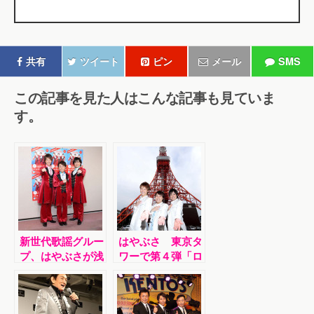
共有
ツイート
ピン
メール
SMS
この記事を見た人はこんな記事も見ていま
す。
新世代歌謡グルー
はやぶさ 東京タ
プ、はやぶさが浅
ワーで第４弾「ロ
草公会堂で初めて
マンティック東
のコンサート。サ
京」発売記念イベ
プライズで第２弾
ント