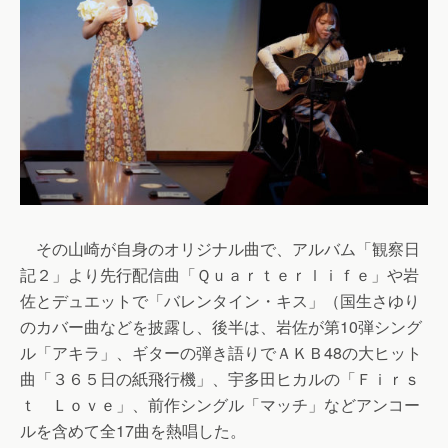
その山崎が自身のオリジナル曲で、アルバム「観察日
記２」より先行配信曲「Ｑｕａｒｔｅｒｌｉｆｅ」や岩
佐とデュエットで「バレンタイン・キス」（国生さゆり
のカバー曲などを披露し、後半は、岩佐が第10弾シング
ル「アキラ」、ギターの弾き語りでＡＫＢ48の大ヒット
曲「３６５日の紙飛行機」、宇多田ヒカルの「Ｆｉｒｓ
ｔ Ｌｏｖｅ」、前作シングル「マッチ」などアンコー
ルを含めて全17曲を熱唱した。