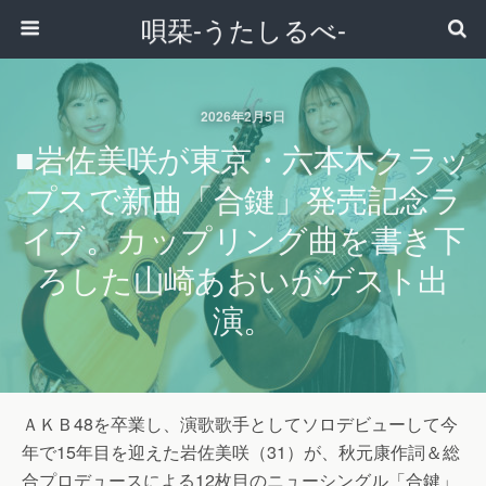
唄栞-うたしるべ-
2026年2月5日
■岩佐美咲が東京・六本木クラッ
プスで新曲「合鍵」発売記念ラ
イブ。カップリング曲を書き下
ろした山崎あおいがゲスト出
演。
ＡＫＢ48を卒業し、演歌歌手としてソロデビューして今
年で15年目を迎えた岩佐美咲（31）が、秋元康作詞＆総
合プロデュースによる12枚目のニューシングル「合鍵」