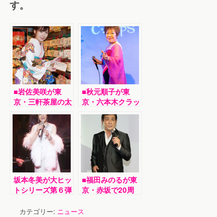
す。
■岩佐美咲が東
■秋元順子が東
京・三軒茶屋の太
京・六本木クラッ
子堂八幡神社で新
プスで新曲「たそ
曲「恋の終わり三
がれ坂の二日月」
軒茶屋」ヒット祈
発表ライブ。最新
願。絵馬に大ヒッ
アルバムのカバー
トの願いを
曲も披露
坂本冬美が大ヒッ
■福田みのるが東
トシリーズ第６弾
京・赤坂で20周
「Ｌｏｖｅ Ｓｏ
年記念曲＆徳間ジ
ｎｇｓ Ⅵ」発売
ャパン移籍第１弾
カテゴリー:
ニュース