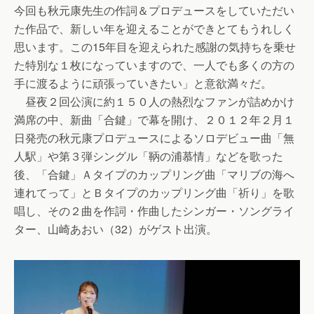
今回も秋元康先生の作詞＆プロデュースをしていただい
た作品で、新しい年を迎えることができとてもうれしく
思います。この15年目を迎えられた感謝の気持ちを乗せ
た特別な１枚になっていますので、一人でも多くの方の
手に渡るように頑張っていきたい」と意欲満々だ。
昼夜２回公演に約１５０人の熱烈なファンが詰めかけ
満席の中、新曲「合鍵」で幕を開け、２０１２年２月１
日発売の秋元康プロデュースによるソロデビュー曲「無
人駅」や第３弾シングル「鞆の浦慕情」などを歌った
後、「合鍵」Ａタイプのカップリング曲「マリブの海へ
連れてって」とＢタイプのカップリング曲「祈り」を歌
唱し、その２曲を作詞・作曲したシンガー・ソングライ
ター、山崎あおい（32）がゲスト出演。