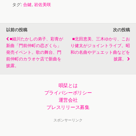
記念ライブ。話題
「追憶はいつも
タグ:
合鍵
,
岩佐美咲
の「片想い～」初
雨」発売記念ライ
披露
ブ
以前の投稿
次の投稿
■細川たかしの弟子、彩青が
■北田恵美、三木ゆかり、こお
新曲「門前仲町の恋ざくら」
り健太がジョイントライブ。昭
発売イベント。歌の舞台、門
和の名曲やデュエット曲などを
前仲町のカラオケ店で新曲を
披露。
披露。
唄栞とは
プライバシーポリシー
運営会社
プレスリリース募集
スポンサーリンク