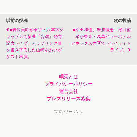
ティストが３時間
人で新曲や昭和の
半超にわたって競
名曲熱唱。
演
以前の投稿
次の投稿
■岩佐美咲が東京・六本木ク
■幸田和也、岩波理恵、瀬口侑
ラップスで新曲「合鍵」発売
希が東京・浅草ビューホテル
記念ライブ。カップリング曲
アネックス六区でトワイライト
を書き下ろした山崎あおいが
ライブ。
ゲスト出演。
唄栞とは
プライバシーポリシー
運営会社
プレスリリース募集
スポンサーリンク