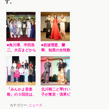
す。
■角川博、半田浩
■岩波理恵、蘭
二、大石まどから
華、知里の女性歌
全８アーティスト
手３人が東京・浅
が集まり、震災復
草ビューホテル
興を願って第１回
アネックス六区で
チャリティーコン
トワイライトライ
サート
ブ。初めてのコラ
ボで客席魅了。
「みんかよ音楽
北川裕二と琴けい
祭」の３回目は、
子が東京・浅草ビ
森本英世、北野ま
ューホテルでジョ
ち子ら全10アー
イントライブ。２
カテゴリー:
ニュース