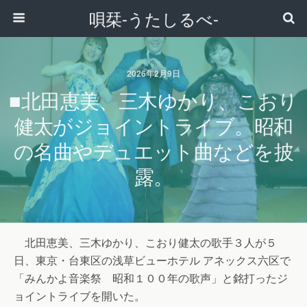
唄栞-うたしるべ-
2026年2月9日
■北田恵美、三木ゆかり、こおり
健太がジョイントライブ。昭和
の名曲やデュエット曲などを披
露。
北田恵美、三木ゆかり、こおり健太の歌手３人が５
日、東京・台東区の浅草ビューホテル アネックス六区で
「みんかよ音楽祭 昭和１００年の歌声」と銘打ったジ
ョイントライブを開いた。