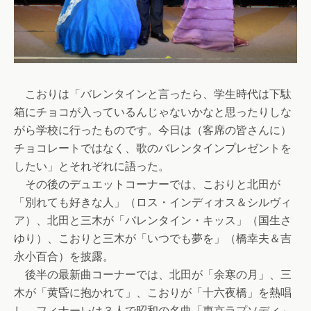
こおりは「バレンタインと言ったら、学生時代は下駄
箱にチョコが入っているんじゃないかなと思ったりしな
がら学校に行ったものです。今日は（客席の皆さんに）
チョコレートではなく、歌のバレンタインプレゼントを
したい」とそれぞれに語った。
その後のデュエットコーナーでは、こおりと北田が
「別れても好きな人」（ロス・インディオス＆シルヴィ
ア）、北田と三木が「バレンタイン・キッス」（国生さ
ゆり）、こおりと三木が「いつでも夢を」（橋幸夫＆吉
永小百合）を披露。
後半の最新曲コーナーでは、北田が「余寒の月」、三
木が「黄昏に抱かれて」、こおりが「十六夜橋」を熱唱
し、フィナーレは３人で昭和の名曲「東京ラプソディ」