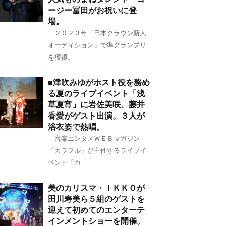
ージー冨田がお祝いに登
場。
２０２３年「日本クラウン新人
オーディション」で準グランプリ
を獲得。
■津吹みゆがホスト役を務め
る夏のライブイベント「浅
草夏宵」に岩佐美咲、藤井
香愛がゲスト出演。３人が
浴衣姿で熱唱。
音楽エンタメＷＥＢマガジン
「カラフル」が主催するライブイ
ベント「カ
美のカリスマ・ＩＫＫＯが
田川寿美ら５組のゲストを
迎えて初めてのエンターテ
インメントショーを開催。