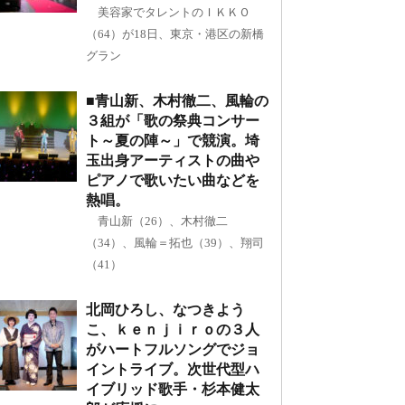
美容家でタレントのＩＫＫＯ
（64）が18日、東京・港区の新橋
グラン
■青山新、木村徹二、風輪の
３組が「歌の祭典コンサー
ト～夏の陣～」で競演。埼
玉出身アーティストの曲や
ピアノで歌いたい曲などを
熱唱。
青山新（26）、木村徹二
（34）、風輪＝拓也（39）、翔司
（41）
北岡ひろし、なつきよう
こ、ｋｅｎｊｉｒｏの３人
がハートフルソングでジョ
イントライブ。次世代型ハ
イブリッド歌手・杉本健太