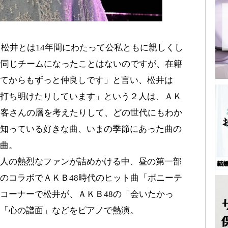
、松井とは14年間にわたって公私ともに親しくし
で同じチームになったことはないのですが、在籍
てからもずっと仲良しです」と言い、松井は
打ち明けたりしています」という２人は、ＡＫ
お客さんの層を考えたりして、どの世代にもわか
知っている好きな曲、いまの季節にあった曲の
曲。
人の熱烈なファンが詰めかける中、昼の第一部
のコラボでＡＫＢ48時代のヒット曲「ポニーテ
コーナーで松井が、ＡＫＢ48の「会いたかっ
「心の譜面」などをピアノで熱演。