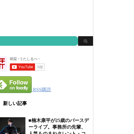
RSS購読
新しい記事
■楠木康平が25歳のバースデ
ーライブ。事務所の先輩、
人気ものまねタレント・コ