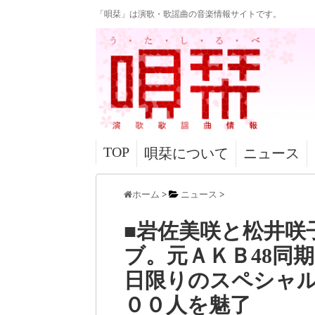
「唄栞」は演歌・歌謡曲の音楽情報サイトです。
TOP
唄栞について
ニュース
ホーム
>
ニュース
>
■岩佐美咲と松井咲
ブ。元ＡＫＢ48同
日限りのスペシャ
００人を魅了