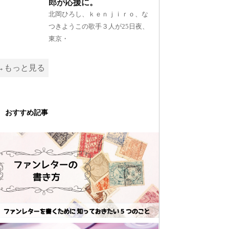
郎が応援に。
北岡ひろし、ｋｅｎｊｉｒｏ、な
つきようこの歌手３人が25日夜、
東京・
→もっと見る
おすすめ記事