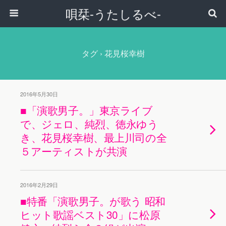
唄栞-うたしるべ-
タグ › 花見桜幸樹
2016年5月30日
■「演歌男子。」東京ライブ
で、ジェロ、純烈、徳永ゆう
き、花見桜幸樹、最上川司の全
５アーティストが共演
2016年2月29日
■特番「演歌男子。が歌う 昭和
ヒット歌謡ベスト30」に松原