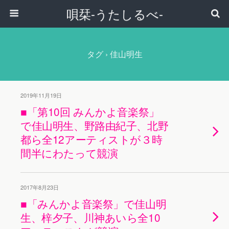
唄栞-うたしるべ-
タグ › 佳山明生
2019年11月19日
■「第10回 みんかよ音楽祭」
で佳山明生、野路由紀子、北野
都ら全12アーティストが３時
間半にわたって競演
2017年8月23日
■「みんかよ音楽祭」で佳山明
生、梓夕子、川神あいら全10