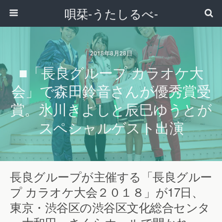
唄栞-うたしるべ-
2018年8月28日
■「長良グループ カラオケ大
会」で森田鈴音さんが優秀賞受
賞。氷川きよしと辰巳ゆうとが
スペシャルゲスト出演
長良グループが主催する「長良グルー
プ カラオケ大会２０１８」が17日、
東京・渋谷区の渋谷区文化総合センタ