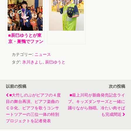
で開催。山川豊、
ム発売記念イベン
田川寿美、水森か
ト。サラリーマン
おり、氷川きよし
やファンら約５０
ら９組のアーティ
００人が殺到
ストが競演。新趣
向のステージで昭
■辰巳ゆうとが東
和の名曲をカバー
京・巣鴨でファン
イベント。新カッ
プリング曲初披
カテゴリー:
ニュース
露。デビューシン
タグ:
氷川きよし
,
辰巳ゆうと
グル売上１万枚突
破をサプライズ発
表！
以前の投稿
次の投稿
■大竹しのぶがピアフの４度
■最上川司が新曲発売記念ライ
目の舞台再演、ピアフ楽曲の
ブ。キッズダンサーズと一緒に
ＣＤ化、ピアフを歌うコンサ
踊りながら熱唱。冷たい肉そば
ートツアーの三位一体の特別
も完成間近
プロジェクトを記者発表