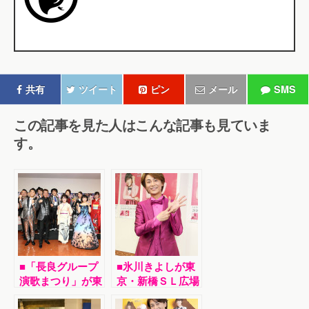
共有
ツイート
ピン
メール
SMS
この記事を見た人はこんな記事も見ていま
す。
■「長良グループ
■氷川きよしが東
演歌まつり」が東
京・新橋ＳＬ広場
京・ＮＨＫホール
でニュー・アルバ