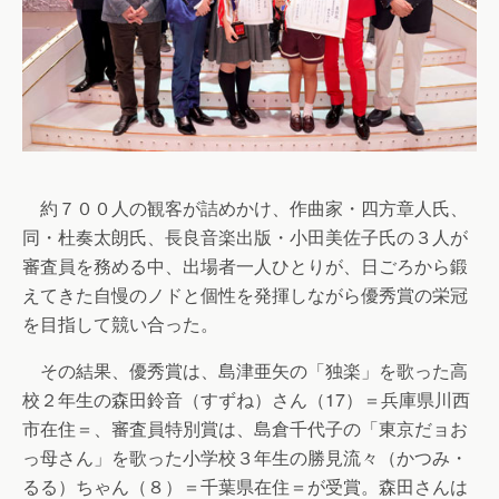
約７００人の観客が詰めかけ、作曲家・四方章人氏、
同・杜奏太朗氏、長良音楽出版・小田美佐子氏の３人が
審査員を務める中、出場者一人ひとりが、日ごろから鍛
えてきた自慢のノドと個性を発揮しながら優秀賞の栄冠
を目指して競い合った。
その結果、優秀賞は、島津亜矢の「独楽」を歌った高
校２年生の森田鈴音（すずね）さん（17）＝兵庫県川西
市在住＝、審査員特別賞は、島倉千代子の「東京だョお
っ母さん」を歌った小学校３年生の勝見流々（かつみ・
るる）ちゃん（８）＝千葉県在住＝が受賞。森田さんは